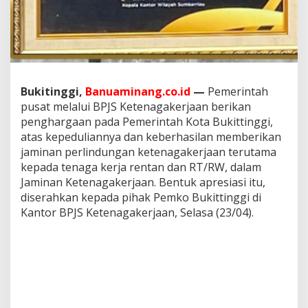
K
e
t
e
n
a
g
Bukitinggi,
Banuaminang.co.id
—
Pemerintah
a
pusat melalui BPJS Ketenagakerjaan berikan
k
e
penghargaan pada Pemerintah Kota Bukittinggi,
r
atas kepeduliannya dan keberhasilan memberikan
j
jaminan perlindungan ketenagakerjaan terutama
a
kepada tenaga kerja rentan dan RT/RW, dalam
a
n
Jaminan Ketenagakerjaan. Bentuk apresiasi itu,
diserahkan kepada pihak Pemko Bukittinggi di
Kantor BPJS Ketenagakerjaan, Selasa (23/04).