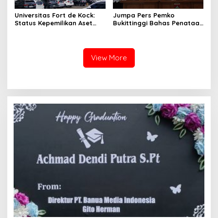
Universitas Fort de Kock:
Jumpa Pers Pemko
Status Kepemilikan Aset
Bukittinggi Bahas Penataan
Tanah yang Sah Adalah
Kota hingga Polemik Lahan
Milik Yayasan Berdasarkan
Kampus UFDK
Putusan Mahkamah Agung
Nomor 2108/K/Pdt/2022
View More