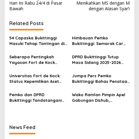
a
Hari Ini Rabu 24/4 di Pasar
Menikahkan MS dengan M
v
Bawah
dengan Alasan Syar’i
i
Related Posts
g
a
54 Capaska Bukittinggi
Himbauan Pemko
s
Masuki Tahap Tantingan di
Bukittinggi: Semarak Car
Desa Bahagia
Free Day dalam Rangka
i
HUT ke I Komando Daerah
Seberapa Pentingkah
DPRD Bukittinggi Tutup
p
Militer (KODAM) XX/Tuanku
Yayasan Fort de Kock
Masa Sidang 2025-2026
Imam Bonjol
Mendongkrak
Dan Buka Masa Sidang
o
Perekonomian Masyarakat
2026-2027, Wako Ramlan
Universitas Fort de Kock:
Jumpa Pers Pemko
s
Jam Gadang?
Beri Apresiasi
Status Kepemilikan Aset
Bukittinggi Bahas Penataan
Tanah yang Sah Adalah
Kota hingga Polemik Lahan
Milik Yayasan Berdasarkan
Kampus UFDK
Pemko dan DPRD
Wako Ramlan Pimpin Apel
Putusan Mahkamah Agung
Bukittinggi Tandatangani
Gabungan Dishub,
Nomor 2108/K/Pdt/2022
Nota Kesepakatan
Tekankan Pelayanan dan
Perubahan KUA-PPAS APBD
Persiapan Angkutan Gratis
2026
Pelajar
News Feed