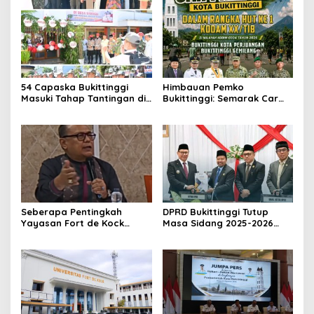
54 Capaska Bukittinggi
Himbauan Pemko
Masuki Tahap Tantingan di
Bukittinggi: Semarak Car
Desa Bahagia
Free Day dalam Rangka
HUT ke I Komando Daerah
Militer (KODAM) XX/Tuanku
Imam Bonjol
Seberapa Pentingkah
DPRD Bukittinggi Tutup
Yayasan Fort de Kock
Masa Sidang 2025-2026
Mendongkrak
Dan Buka Masa Sidang
Perekonomian Masyarakat
2026-2027, Wako Ramlan
Jam Gadang?
Beri Apresiasi