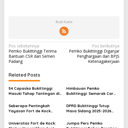
Ikuti Kami
N
Pos sebelumnya
Pos berikutnya
Pemko Bukittinggi Terima
Pemko Bukittinggi Diganjar
a
Bantuan CSR dari Semen
Penghargaan dari BPJS
v
Padang
Ketenagakerjaan
i
Related Posts
g
a
54 Capaska Bukittinggi
Himbauan Pemko
s
Masuki Tahap Tantingan di
Bukittinggi: Semarak Car
Desa Bahagia
Free Day dalam Rangka
i
HUT ke I Komando Daerah
Seberapa Pentingkah
DPRD Bukittinggi Tutup
p
Militer (KODAM) XX/Tuanku
Yayasan Fort de Kock
Masa Sidang 2025-2026
Imam Bonjol
Mendongkrak
Dan Buka Masa Sidang
o
Perekonomian Masyarakat
2026-2027, Wako Ramlan
Universitas Fort de Kock:
Jumpa Pers Pemko
s
Jam Gadang?
Beri Apresiasi