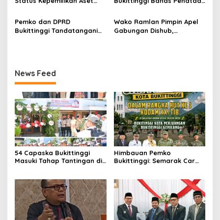
Status Kepemilikan Aset
Bukittinggi Bahas Penataan
Tanah yang Sah Adalah
Kota hingga Polemik Lahan
Milik Yayasan Berdasarkan
Kampus UFDK
Pemko dan DPRD
Wako Ramlan Pimpin Apel
Putusan Mahkamah Agung
Bukittinggi Tandatangani
Gabungan Dishub,
Nomor 2108/K/Pdt/2022
Nota Kesepakatan
Tekankan Pelayanan dan
Perubahan KUA-PPAS APBD
Persiapan Angkutan Gratis
2026
Pelajar
News Feed
54 Capaska Bukittinggi
Himbauan Pemko
Masuki Tahap Tantingan di
Bukittinggi: Semarak Car
Desa Bahagia
Free Day dalam Rangka
HUT ke I Komando Daerah
Militer (KODAM) XX/Tuanku
Imam Bonjol