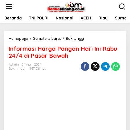
L
e
w
a
Beranda
TNI POLRI
Nasional
ACEH
Riau
Sumate
t
i
k
Homepage
/
Sumatera barat
/
Bukittinggi
I
e
n
k
Informasi Harga Pangan Hari Ini Rabu
f
o
o
n
24/4 di Pasar Bawah
r
t
m
e
Admin
24 April 2024
Bukittinggi
4837 Dilihat
a
n
s
i
H
a
r
g
a
P
a
n
g