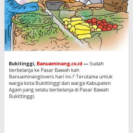
a
w
a
h
Bukitinggi,
Banuaminang.co.id
—
Sudah
berbelanja ke Pasar Bawah kah
Banuaminanglovers hari ini..? Terutama untuk
warga kota Bukittinggi dan warga Kabupaten
Agam yang selalu berbelanja di Pasar Bawah
Bukittinggi.