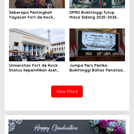
Seberapa Pentingkah
DPRD Bukittinggi Tutup
Yayasan Fort de Kock
Masa Sidang 2025-2026
Mendongkrak
Dan Buka Masa Sidang
Perekonomian Masyarakat
2026-2027, Wako Ramlan
Jam Gadang?
Beri Apresiasi
Universitas Fort de Kock:
Jumpa Pers Pemko
Status Kepemilikan Aset
Bukittinggi Bahas Penataan
Tanah yang Sah Adalah
Kota hingga Polemik Lahan
Milik Yayasan Berdasarkan
Kampus UFDK
Putusan Mahkamah Agung
Nomor 2108/K/Pdt/2022
View More