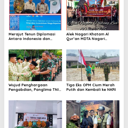
Merajut Tenun Diplomasi
Alek Nagari Khatam Al
Antara Indonesia dan
Qur’an MDTA Nagari
Belanda
Padang Lua
Wujud Penghargaan
Tiga Eks OPM Cium Merah
Pengabdian, Panglima TNI
Putih dan Kembali ke NKRI
Berangkatkan Umroh
Ratusan Prajurit dan ASN
TNI