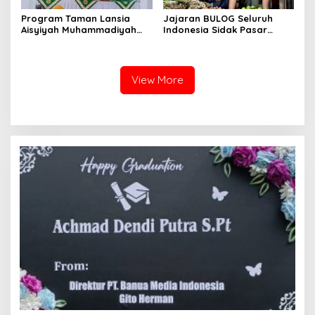
Program Taman Lansia
Jajaran BULOG Seluruh
Aisyiyah Muhammadiyah
Indonesia Sidak Pasar
Mengangkat Tema
Serentak Pastikan Stok dan
Pesantren Lansia
Harga Beras dan Minyakita
Stabil Selama Ramadhan
dan Lebaran 2026
View More