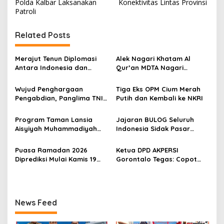
Polda Kalbar Laksanakan
Konektivitas Lintas Provinsi
i
Patroli
g
Related Posts
a
s
Merajut Tenun Diplomasi
Alek Nagari Khatam Al
i
Antara Indonesia dan
Qur’an MDTA Nagari
p
Belanda
Padang Lua
Wujud Penghargaan
Tiga Eks OPM Cium Merah
o
Pengabdian, Panglima TNI
Putih dan Kembali ke NKRI
s
Berangkatkan Umroh
Ratusan Prajurit dan ASN
Program Taman Lansia
Jajaran BULOG Seluruh
TNI
Aisyiyah Muhammadiyah
Indonesia Sidak Pasar
Mengangkat Tema
Serentak Pastikan Stok dan
Pesantren Lansia
Harga Beras dan Minyakita
Puasa Ramadan 2026
Ketua DPD AKPERSI
Stabil Selama Ramadhan
Diprediksi Mulai Kamis 19
Gorontalo Tegas: Copot
dan Lebaran 2026
Februari, Hilal Belum
Kapolres Jika Penertiban
Terlihat
PETI Tebang Pilih
News Feed