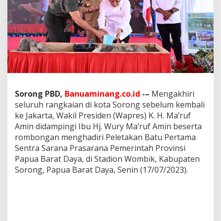
m
a
S
e
n
t
r
a
S
a
Sorong PBD,
Banuaminang.co.id
-–
Mengakhiri
r
a
seluruh rangkaian di kota Sorong sebelum kembali
n
ke Jakarta, Wakil Presiden (Wapres) K. H. Ma’ruf
a
Amin didampingi Ibu Hj. Wury Ma’ruf Amin beserta
P
rombongan menghadiri Peletakan Batu Pertama
r
a
Sentra Sarana Prasarana Pemerintah Provinsi
s
Papua Barat Daya, di Stadion Wombik, Kabupaten
a
Sorong, Papua Barat Daya, Senin (17/07/2023).
r
a
n
a
,
W