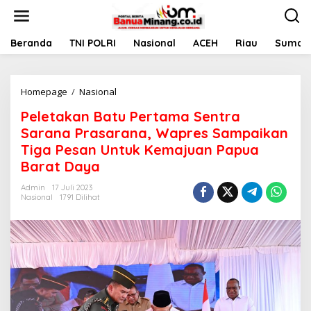
L
e
w
a
Beranda
TNI POLRI
Nasional
ACEH
Riau
Sumate
t
i
k
Homepage
/
Nasional
P
e
e
k
Peletakan Batu Pertama Sentra
l
o
e
n
Sarana Prasarana, Wapres Sampaikan
t
t
Tiga Pesan Untuk Kemajuan Papua
a
e
Barat Daya
k
n
a
Admin
17 Juli 2023
n
Nasional
1791 Dilihat
B
a
t
u
P
e
r
t
a