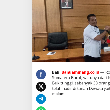
t
t
i
n
g
g
i
d
a
n
A
g
a
m
K
u
Bali,
Banuaminang.co.id
—
Ro
n
j
Sumatera Barat, yaitunya dari
u
Bukittinggi, sebanyak 38 oran
n
telah hadir di tanah Dewata yait
g
malam.
i
P
r
o