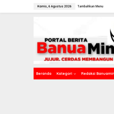
L
Tambahkan Menu
e
Kamis, 6 Agustus 2026
w
a
t
i
k
e
k
o
n
t
e
n
Beranda
Kategori
Redaksi Banuamin