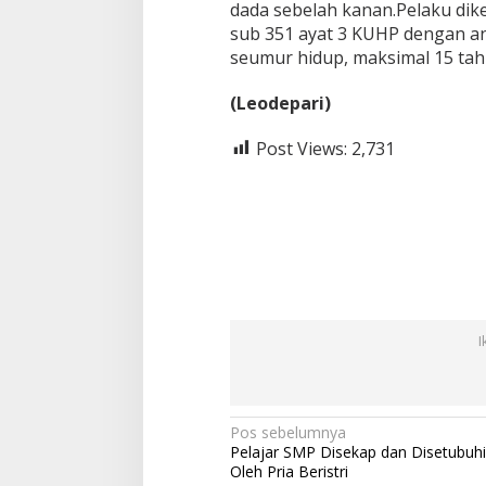
dada sebelah kanan.Pelaku dike
sub 351 ayat 3 KUHP dengan 
seumur hidup, maksimal 15 tahu
(Leodepari)
Post Views:
2,731
I
N
Pos sebelumnya
Pelajar SMP Disekap dan Disetubuhi
a
Oleh Pria Beristri