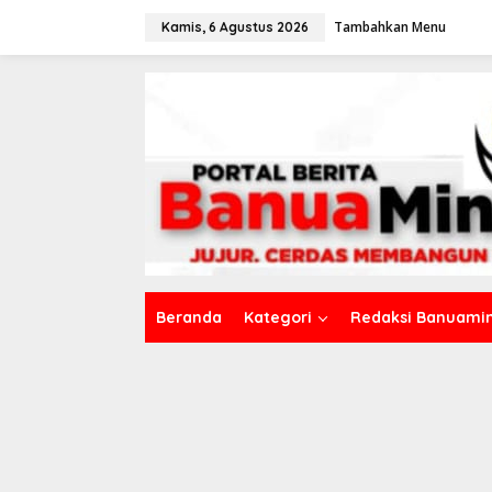
L
Tambahkan Menu
e
Kamis, 6 Agustus 2026
w
a
t
i
k
e
k
o
n
t
e
n
Beranda
Kategori
Redaksi Banuamin