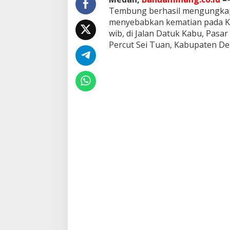
l
Tembung berhasil mengungkap
D
menyebabkan kematian pada Kam
i
wib, di Jalan Datuk Kabu, Pasa
c
i
Percut Sei Tuan, Kabupaten Del
d
u
k