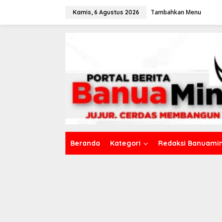
L
Tambahkan Menu
e
Kamis, 6 Agustus 2026
w
a
t
i
k
e
k
o
n
t
e
n
Beranda
Kategori
Redaksi Banuamin