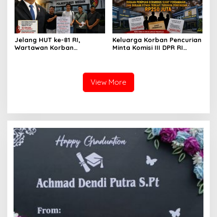
Atensi Ketua Komisi III DPR
Pekara di Polrestabes
RI Bapak Habiburokhman
Medan
Jelang HUT ke-81 RI,
Keluarga Korban Pencurian
Wartawan Korban
Minta Komisi III DPR RI
Pencurian yang Membantu
Pantau Penanganan
Polisi Menangkap Pelaku
Laporan Dugaan Penipuan
Jadi Tersangka Berharap
Bermodus Surat
Perhatian Presiden
Perdamaian dan Dugaan
View More
Prabowo
Fitnah Terkait Tuduhan
Pemerasan Rp250 Juta