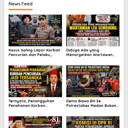
News Feed
dan DPR RI
Kasus Saling Lapor Korban
Diduga Ada yang
Pencurian dan Pelaku,
Menargetkan Wartawan
Ketua DPW FRN Sumut Roy
Leo Sembiring Jadi
Nasution Minta
Tersangka dan Dpo Karena
Kapolrestabes Medan
Membantu Polisi
Tempuh Restorative Justice
Menangkap Maling di Toko
agar Konflik Tak Berlarut-
Usaha Keluarganya
larut
Ternyata, Penangguhan
Demo Bawa BH ke
Penahanan Korban
Polrestabes Medan Bukan
Pencurian Jadi Tersangka
untuk Melecehkan Siapa
di Polrestabes Medan
Pun, Melainkan Simbol Kritik
Setelah Membantu Polisi
dan Rasa Kecewa
Menangkap Maling Atas
Lambatnya Penanganan