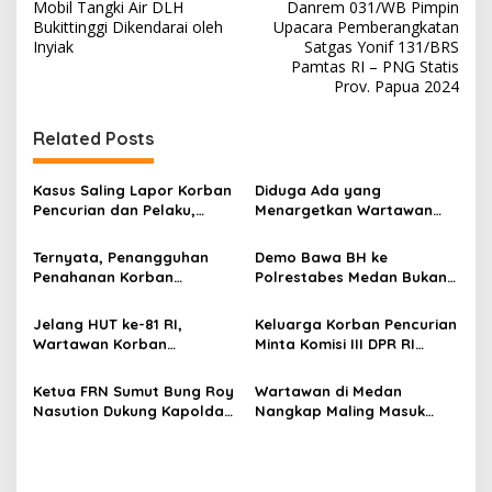
Mobil Tangki Air DLH
Danrem 031/WB Pimpin
a
Bukittinggi Dikendarai oleh
Upacara Pemberangkatan
v
Inyiak
Satgas Yonif 131/BRS
Pamtas RI – PNG Statis
i
Prov. Papua 2024
g
Related Posts
a
s
Kasus Saling Lapor Korban
Diduga Ada yang
i
Pencurian dan Pelaku,
Menargetkan Wartawan
p
Ketua DPW FRN Sumut Roy
Leo Sembiring Jadi
Nasution Minta
Tersangka dan Dpo Karena
Ternyata, Penangguhan
Demo Bawa BH ke
o
Kapolrestabes Medan
Membantu Polisi
Penahanan Korban
Polrestabes Medan Bukan
Tempuh Restorative Justice
Menangkap Maling di Toko
s
Pencurian Jadi Tersangka
untuk Melecehkan Siapa
agar Konflik Tak Berlarut-
Usaha Keluarganya
di Polrestabes Medan
Pun, Melainkan Simbol Kritik
Jelang HUT ke-81 RI,
Keluarga Korban Pencurian
larut
Setelah Membantu Polisi
dan Rasa Kecewa
Wartawan Korban
Minta Komisi III DPR RI
Menangkap Maling Atas
Lambatnya Penanganan
Pencurian yang Membantu
Pantau Penanganan
Atensi Ketua Komisi III DPR
Pekara di Polrestabes
Polisi Menangkap Pelaku
Laporan Dugaan Penipuan
Ketua FRN Sumut Bung Roy
Wartawan di Medan
RI Bapak Habiburokhman
Medan
Jadi Tersangka Berharap
Bermodus Surat
Nasution Dukung Kapolda
Nangkap Maling Masuk
Perhatian Presiden
Perdamaian dan Dugaan
Sumut dan Kapolrestabes
Penjara dan DPO, Ibu
Prabowo
Fitnah Terkait Tuduhan
Medan Tangkap Terlapor
Bersama Dua Anaknya
Pemerasan Rp250 Juta
Kasus Dugaan Penipuan
yang Masih Kecil Minta
dan Fitnah
Tolong Prabowo Subianto