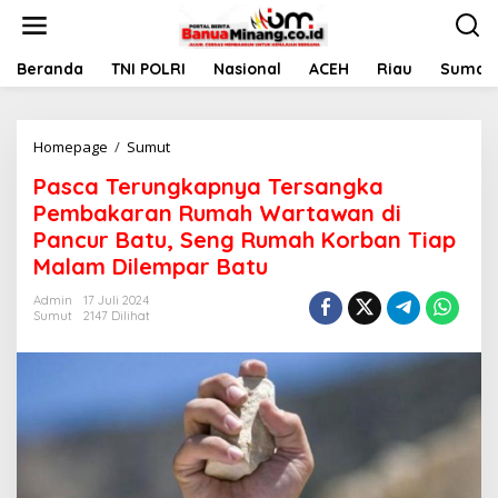
L
e
w
a
Beranda
TNI POLRI
Nasional
ACEH
Riau
Sumate
t
i
k
Homepage
/
Sumut
P
e
a
k
Pasca Terungkapnya Tersangka
s
o
c
n
Pembakaran Rumah Wartawan di
a
t
Pancur Batu, Seng Rumah Korban Tiap
T
e
Malam Dilempar Batu
e
n
r
Admin
17 Juli 2024
u
Sumut
2147 Dilihat
n
g
k
a
p
n
y
a
T