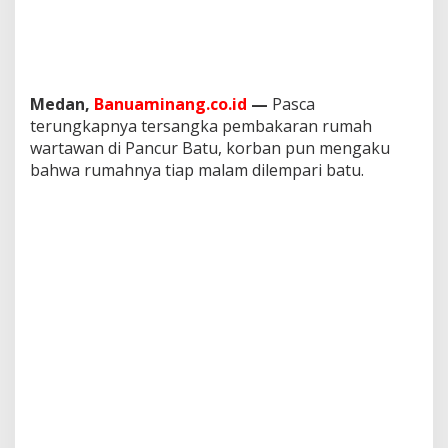
r
t
a
w
a
n
Medan,
Banuaminang.co.id
—
Pasca
d
terungkapnya tersangka pembakaran rumah
i
wartawan di Pancur Batu, korban pun mengaku
P
bahwa rumahnya tiap malam dilempari batu.
a
n
c
u
r
B
a
t
u
,
S
e
n
g
R
u