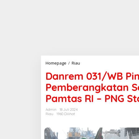
Homepage
/
Riau
D
a
Danrem 031/WB Pi
n
r
Pemberangkatan Sa
e
m
Pamtas RI – PNG St
0
3
1
Admin
18 Juli 2024
/
Riau
1960 Dilihat
W
B
P
i