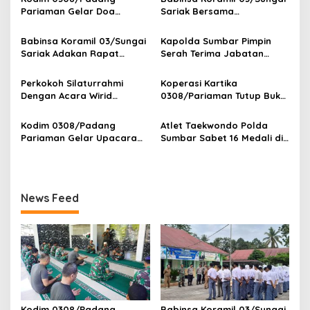
i
Pariaman Gelar Doa
Sariak Bersama
p
Bersama Sambut HUT ke-1
Bhabinkamtibmas Polsek
Kodam XX/Tuanku Imam
VII Koto Melaksanakan
Babinsa Koramil 03/Sungai
Kapolda Sumbar Pimpin
o
Bonjol
Seleksi Calon Anggota
Sariak Adakan Rapat
Serah Terima Jabatan
Paskibra Tingkat
s
Pembentukan Panitia HUT
Pejabat Utama dan
Kecamatan VII Koto
RI Ke-81 Kantor Camat VII
Kapolres Jajaran
Perkokoh Silaturrahmi
Koperasi Kartika
Patamuan
Koto Patamuan
Dengan Acara Wirid
0308/Pariaman Tutup Buku
Bulanan Bersama
Tahun 2026 Digelar di
Masyarakat, Danramil
Makodim
Kodim 0308/Padang
Atlet Taekwondo Polda
/Babinsa Koramil
Pariaman Gelar Upacara
Sumbar Sabet 16 Medali di
03/Sungai Sariak
Bendera 17-an, Dandim
Kapolri Cup 2026
Bacakan Amanat Kasad
News Feed
Kodim 0308/Padang
Babinsa Koramil 03/Sungai