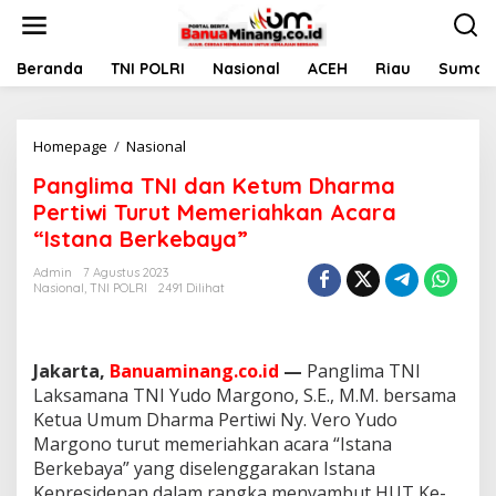
L
e
w
a
Beranda
TNI POLRI
Nasional
ACEH
Riau
Sumate
t
i
k
Homepage
/
Nasional
P
e
a
k
Panglima TNI dan Ketum Dharma
n
o
g
n
Pertiwi Turut Memeriahkan Acara
l
t
“Istana Berkebaya”
i
e
m
n
Admin
7 Agustus 2023
a
Nasional
,
TNI POLRI
2491 Dilihat
T
N
I
d
Jakarta,
Banuaminang.co.id
—
Panglima TNI
a
Laksamana TNI Yudo Margono, S.E., M.M. bersama
n
Ketua Umum Dharma Pertiwi Ny. Vero Yudo
K
Margono turut memeriahkan acara “Istana
e
t
Berkebaya” yang diselenggarakan Istana
u
Kepresidenan dalam rangka menyambut HUT Ke-