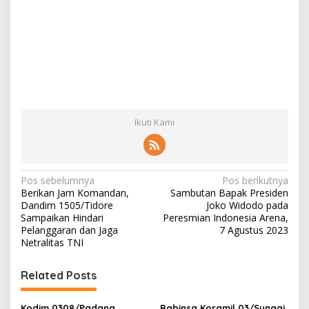
Ikuti Kami
N
Pos sebelumnya
Pos berikutnya
Berikan Jam Komandan,
Sambutan Bapak Presiden
a
Dandim 1505/Tidore
Joko Widodo pada
v
Sampaikan Hindari
Peresmian Indonesia Arena,
Pelanggaran dan Jaga
7 Agustus 2023
i
Netralitas TNI
g
Related Posts
a
s
Kodim 0308/Padang
Babinsa Koramil 03/Sungai