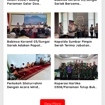
Pariaman Gelar Doa
Sariak Bersama
Bersama Sambut HUT ke-1
Bhabinkamtibmas Polsek
Kodam XX/Tuanku Imam
VII Koto Melaksanakan
Bonjol
Seleksi Calon Anggota
Paskibra Tingkat
Kecamatan VII Koto
Patamuan
Babinsa Koramil 03/Sungai
Kapolda Sumbar Pimpin
Sariak Adakan Rapat
Serah Terima Jabatan
Pembentukan Panitia HUT
Pejabat Utama dan
RI Ke-81 Kantor Camat VII
Kapolres Jajaran
Koto Patamuan
Perkokoh Silaturrahmi
Koperasi Kartika
Dengan Acara Wirid
0308/Pariaman Tutup Buku
Bulanan Bersama
Tahun 2026 Digelar di
Masyarakat, Danramil
Makodim
/Babinsa Koramil
03/Sungai Sariak
View More