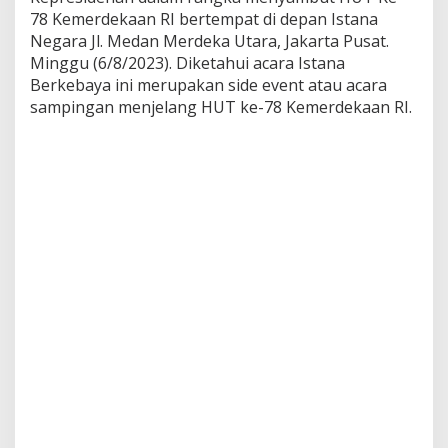
m
78 Kemerdekaan RI bertempat di depan Istana
D
Negara Jl. Medan Merdeka Utara, Jakarta Pusat.
h
Minggu (6/8/2023). Diketahui acara Istana
a
r
Berkebaya ini merupakan side event atau acara
m
sampingan menjelang HUT ke-78 Kemerdekaan RI.
a
P
e
r
t
i
w
i
T
u
r
u
t
M
e
m
e
r
i