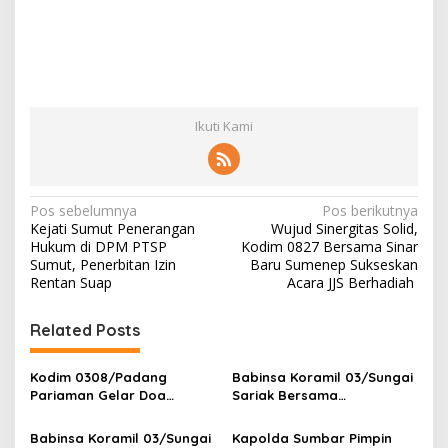
Ikuti Kami
N
Pos sebelumnya
Pos berikutnya
Kejati Sumut Penerangan
Wujud Sinergitas Solid,
a
Hukum di DPM PTSP
Kodim 0827 Bersama Sinar
v
Sumut, Penerbitan Izin
Baru Sumenep Sukseskan
Rentan Suap
Acara JJS Berhadiah
i
g
Related Posts
a
s
Kodim 0308/Padang
Babinsa Koramil 03/Sungai
Pariaman Gelar Doa
Sariak Bersama
i
Bersama Sambut HUT ke-1
Bhabinkamtibmas Polsek
p
Kodam XX/Tuanku Imam
VII Koto Melaksanakan
Babinsa Koramil 03/Sungai
Kapolda Sumbar Pimpin