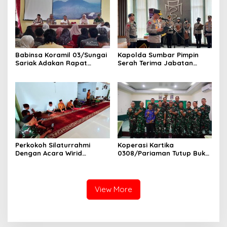
Paskibra Tingkat
Kecamatan VII Koto
Patamuan
Babinsa Koramil 03/Sungai
Kapolda Sumbar Pimpin
Sariak Adakan Rapat
Serah Terima Jabatan
Pembentukan Panitia HUT
Pejabat Utama dan
RI Ke-81 Kantor Camat VII
Kapolres Jajaran
Koto Patamuan
Perkokoh Silaturrahmi
Koperasi Kartika
Dengan Acara Wirid
0308/Pariaman Tutup Buku
Bulanan Bersama
Tahun 2026 Digelar di
Masyarakat, Danramil
Makodim
/Babinsa Koramil
03/Sungai Sariak
View More