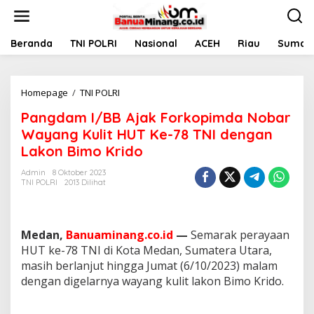
L
e
w
a
Beranda
TNI POLRI
Nasional
ACEH
Riau
Sumate
t
i
k
Homepage
/
TNI POLRI
P
e
a
k
Pangdam I/BB Ajak Forkopimda Nobar
n
o
g
n
Wayang Kulit HUT Ke-78 TNI dengan
d
t
Lakon Bimo Krido
a
e
m
n
Admin
8 Oktober 2023
I
TNI POLRI
2013 Dilihat
/
B
B
A
Medan,
Banuaminang.co.id
—
Semarak perayaan
j
HUT ke-78 TNI di Kota Medan, Sumatera Utara,
a
masih berlanjut hingga Jumat (6/10/2023) malam
k
dengan digelarnya wayang kulit lakon Bimo Krido.
F
o
r