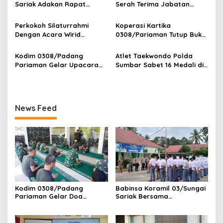
Bonjol
Seleksi Calon Anggota
Sariak Adakan Rapat
Serah Terima Jabatan
o
Paskibra Tingkat
Pembentukan Panitia HUT
Pejabat Utama dan
Kecamatan VII Koto
s
RI Ke-81 Kantor Camat VII
Kapolres Jajaran
Perkokoh Silaturrahmi
Koperasi Kartika
Patamuan
Koto Patamuan
Dengan Acara Wirid
0308/Pariaman Tutup Buku
Bulanan Bersama
Tahun 2026 Digelar di
Masyarakat, Danramil
Makodim
Kodim 0308/Padang
Atlet Taekwondo Polda
/Babinsa Koramil
Pariaman Gelar Upacara
Sumbar Sabet 16 Medali di
03/Sungai Sariak
Bendera 17-an, Dandim
Kapolri Cup 2026
Bacakan Amanat Kasad
News Feed
Kodim 0308/Padang
Babinsa Koramil 03/Sungai
Pariaman Gelar Doa
Sariak Bersama
Bersama Sambut HUT ke-1
Bhabinkamtibmas Polsek
Kodam XX/Tuanku Imam
VII Koto Melaksanakan
Bonjol
Seleksi Calon Anggota