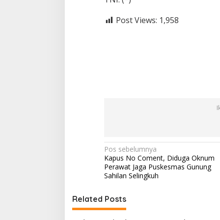
Post Views:
1,958
I
N
Pos sebelumnya
Kapus No Coment, Diduga Oknum
a
Perawat Jaga Puskesmas Gunung
v
Sahilan Selingkuh
i
Related Posts
g