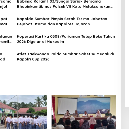
ersama
Babinsa Koramil 03/Sungai Sariak Bersama
njol
Bhabinkamtibmas Polsek VII Koto Melaksanakan
Seleksi Calon Anggota Paskibra Tingkat
Kecamatan VII Koto Patamuan
apat
Kapolda Sumbar Pimpin Serah Terima Jabatan
amat
Pejabat Utama dan Kapolres Jajaran
ulanan
Koperasi Kartika 0308/Pariaman Tutup Buku Tahun
ramil
2026 Digelar di Makodim
ra
Atlet Taekwondo Polda Sumbar Sabet 16 Medali di
sad
Kapolri Cup 2026