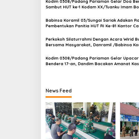
a
Kodim 0308/Padang Pariaman Gelar Doa B
s
Sambut HUT ke-1 Kodam XX/Tuanku Imam Bo
i
Babinsa Koramil 03/Sungai Sariak Adakan R
p
Pembentukan Panitia HUT RI Ke-81 Kantor C
VII Koto Patamuan
o
Perkokoh Silaturrahmi Dengan Acara Wirid B
s
Bersama Masyarakat, Danramil /Babinsa Ko
03/Sungai Sariak
Kodim 0308/Padang Pariaman Gelar Upaca
Bendera 17-an, Dandim Bacakan Amanat Ka
News Feed