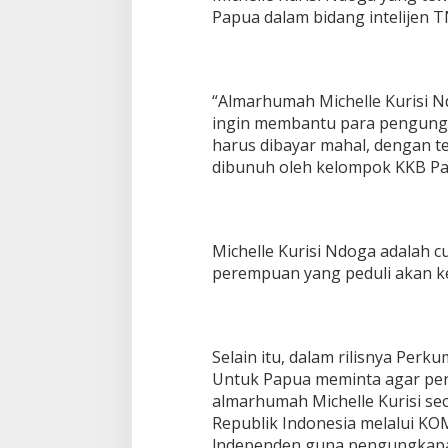
M
Papua dalam bidang intelijen T
a
t
a
M
“Almarhumah Michelle Kurisi N
a
t
ingin membantu para pengungsi
a
harus dibayar mahal, dengan t
dibunuh oleh kelompok KKB Pap
Michelle Kurisi Ndoga adalah cu
perempuan yang peduli akan k
Selain itu, dalam rilisnya Per
Untuk Papua meminta agar pe
almarhumah Michelle Kurisi se
Republik Indonesia melalui K
lndependen guna pengungkap