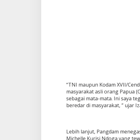
k
a
n
M
a
s
y
a
r
a
k
a
t
S
i
“TNI maupun Kodam XVII/Cend
p
masyarakat asli orang Papua (
i
sebagai mata-mata. Ini saya t
l
S
beredar di masyarakat, ” ujar 
e
b
a
g
Lebih lanjut, Pangdam menegas
a
Michelle Kurisi Ndoga yang te
i