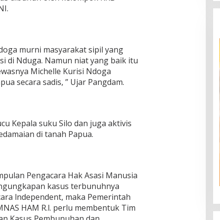
NI.
doga murni masyarakat sipil yang
 di Nduga. Namun niat yang baik itu
ewasnya Michelle Kurisi Ndoga
ua secara sadis, ” Ujar Pangdam.
cu Kepala suku Silo dan juga aktivis
edamaian di tanah Papua.
kumpulan Pengacara Hak Asasi Manusia
ngungkapan kasus terbunuhnya
cara lndependent, maka Pemerintah
OMNAS HAM R.l. perlu membentuk Tim
an Kasus Pembunuhan dan