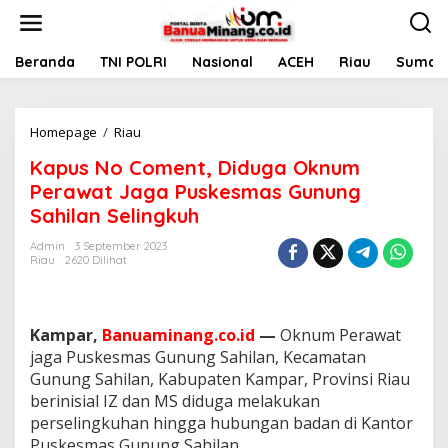
L
e
w
a
Beranda
TNI POLRI
Nasional
ACEH
Riau
Sumate
t
i
k
Homepage
/
Riau
K
e
a
k
Kapus No Coment, Diduga Oknum
p
o
u
n
Perawat Jaga Puskesmas Gunung
s
t
Sahilan Selingkuh
N
e
o
n
Admin
3 September 2023
C
Riau
2620 Dilihat
o
m
e
n
Kampar,
Banuaminang.co.id
—
Oknum Perawat
t
jaga Puskesmas Gunung Sahilan, Kecamatan
,
Gunung Sahilan, Kabupaten Kampar, Provinsi Riau
D
berinisial IZ dan MS diduga melakukan
i
d
perselingkuhan hingga hubungan badan di Kantor
u
Puskesmas Gunung Sahilan.