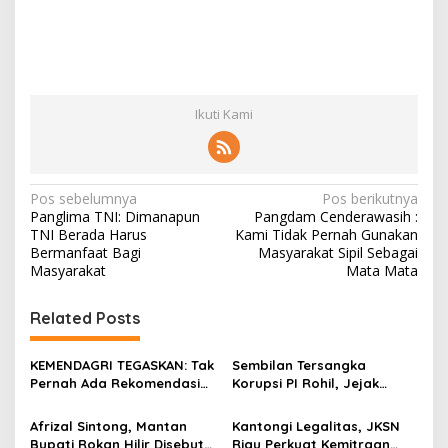
Ikuti Kami
N
Pos sebelumnya
Pos berikutnya
Panglima TNI: Dimanapun
Pangdam Cenderawasih :
a
TNI Berada Harus
Kami Tidak Pernah Gunakan
v
Bermanfaat Bagi
Masyarakat Sipil Sebagai
Masyarakat
Mata Mata
i
g
Related Posts
a
s
KEMENDAGRI TEGASKAN: Tak
Sembilan Tersangka
Pernah Ada Rekomendasi
Korupsi PI Rohil, Jejak
i
Tolak Perpanjangan 133
Rp9,2 Miliar ke Eks Bupati
p
HGB STC
Masih Didalami
Afrizal Sintong, Mantan
Kantongi Legalitas, JKSN
Bupati Rokan Hilir Disebut
Riau Perkuat Kemitraan