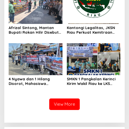
Afrizal Sintong, Mantan
Kantongi Legalitas, JKSN
Bupati Rokan Hilir Disebut
Riau Perkuat Kemitraan
di Persidangan, Putusan
dengan Kesbangpol Demi
Diterima Kejati, GMPR
Ketahanan Bangsa
Desak Usut Dividen Rp331,7
Miliar
4 Nyawa dan 1 Hilang
SMKN 1 Pangkalan Kerinci
Disorot, Mahasiswa
Kirim Wakil Riau ke LKS
Siapkan Aksi Jilid II di
Nasional 2026
Pelindo
View More