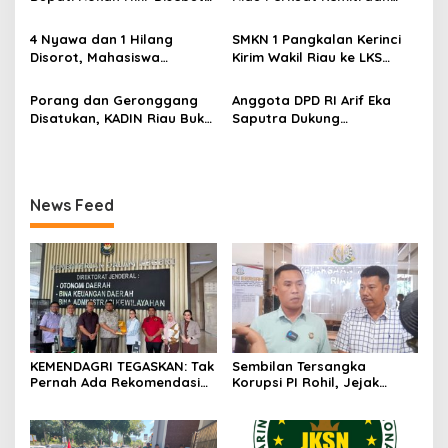
o
di Persidangan, Putusan
dengan Kesbangpol Demi
s
Diterima Kejati, GMPR
Ketahanan Bangsa
4 Nyawa dan 1 Hilang
SMKN 1 Pangkalan Kerinci
Desak Usut Dividen Rp331,7
Disorot, Mahasiswa
Kirim Wakil Riau ke LKS
Miliar
Siapkan Aksi Jilid II di
Nasional 2026
Pelindo
Porang dan Geronggang
Anggota DPD RI Arif Eka
Disatukan, KADIN Riau Buka
Saputra Dukung
Jalan Ekonomi Baru
Pelaksanaan TEDxMAN Two
Bengkalis
Pekanbaru Youth
News Feed
KEMENDAGRI TEGASKAN: Tak
Sembilan Tersangka
Pernah Ada Rekomendasi
Korupsi PI Rohil, Jejak
Tolak Perpanjangan 133
Rp9,2 Miliar ke Eks Bupati
HGB STC
Masih Didalami