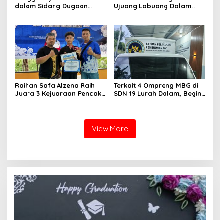
dalam Sidang Dugaan
Ujuang Labuang Dalam
Kasus LGBT dengan
Rangka Hari Mangrove
Terdakwa Haji DS
Sedunia
Raihan Safa Alzena Raih
Terkait 4 Ompreng MBG di
Juara 3 Kejuaraan Pencak
SDN 19 Lurah Dalam, Begini
Silat Tingkat Pelajar Se-
Kronologisnya
Sumatera Barat
View More