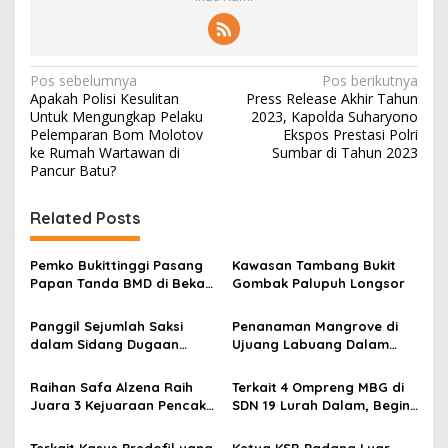
N
Pos sebelumnya
Pos berikutnya
Apakah Polisi Kesulitan
Press Release Akhir Tahun
a
Untuk Mengungkap Pelaku
2023, Kapolda Suharyono
v
Pelemparan Bom Molotov
Ekspos Prestasi Polri
ke Rumah Wartawan di
Sumbar di Tahun 2023
i
Pancur Batu?
g
Related Posts
a
s
Pemko Bukittinggi Pasang
Kawasan Tambang Bukit
i
Papan Tanda BMD di Bekas
Gombak Palupuh Longsor
p
TPA Gadut
Panggil Sejumlah Saksi
Penanaman Mangrove di
o
dalam Sidang Dugaan
Ujuang Labuang Dalam
s
Kasus LGBT dengan
Rangka Hari Mangrove
Terdakwa Haji DS
Sedunia
Raihan Safa Alzena Raih
Terkait 4 Ompreng MBG di
Juara 3 Kejuaraan Pencak
SDN 19 Lurah Dalam, Begini
Silat Tingkat Pelajar Se-
Kronologisnya
Sumatera Barat
Terkait Kasus Predofil yang
Ketua KSB Padang Luar