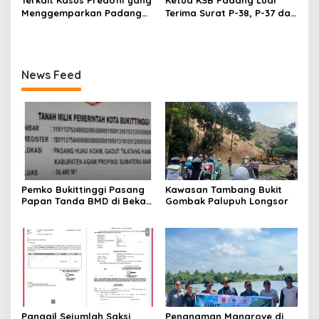
Menggemparkan Padang
Terima Surat P-38, P-37 dari
Luar, Tujuh Saksi Hadiri
Kejaksaan Negeri Agam
Panggilan Kejaksaan
Pengadilan Negeri Lubuk
Basung
News Feed
Pemko Bukittinggi Pasang
Kawasan Tambang Bukit
Papan Tanda BMD di Bekas
Gombak Palupuh Longsor
TPA Gadut
Panggil Sejumlah Saksi
Penanaman Mangrove di