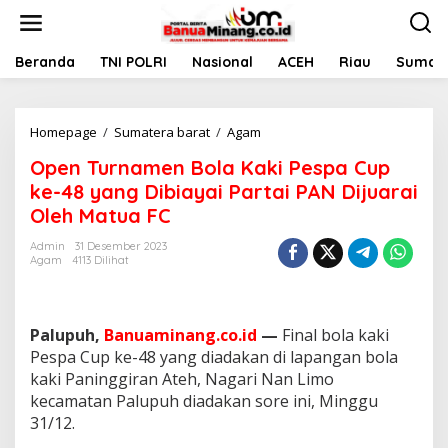
L
e
w
a
Beranda
TNI POLRI
Nasional
ACEH
Riau
Sumate
t
i
k
Homepage
/
Sumatera barat
/
Agam
O
e
p
k
Open Turnamen Bola Kaki Pespa Cup
e
o
n
n
ke-48 yang Dibiayai Partai PAN Dijuarai
T
t
Oleh Matua FC
u
e
r
n
Admin
31 Desember 2023
n
Agam
4113 Dilihat
a
m
e
n
Palupuh,
Banuaminang.co.id
—
Final bola kaki
B
Pespa Cup ke-48 yang diadakan di lapangan bola
o
kaki Paninggiran Ateh, Nagari Nan Limo
l
kecamatan Palupuh diadakan sore ini, Minggu
a
K
31/12.
a