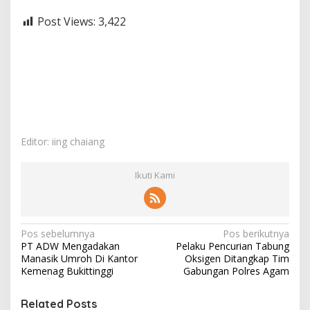
Post Views:
3,422
Editor: iing chaiang
Ikuti Kami
N
Pos sebelumnya
Pos berikutnya
PT ADW Mengadakan
Pelaku Pencurian Tabung
a
Manasik Umroh Di Kantor
Oksigen Ditangkap Tim
v
Kemenag Bukittinggi
Gabungan Polres Agam
i
Related Posts