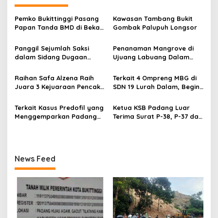
g
a
Pemko Bukittinggi Pasang
Kawasan Tambang Bukit
s
Papan Tanda BMD di Bekas
Gombak Palupuh Longsor
TPA Gadut
i
Panggil Sejumlah Saksi
Penanaman Mangrove di
p
dalam Sidang Dugaan
Ujuang Labuang Dalam
Kasus LGBT dengan
Rangka Hari Mangrove
o
Terdakwa Haji DS
Sedunia
Raihan Safa Alzena Raih
Terkait 4 Ompreng MBG di
s
Juara 3 Kejuaraan Pencak
SDN 19 Lurah Dalam, Begini
Silat Tingkat Pelajar Se-
Kronologisnya
Sumatera Barat
Terkait Kasus Predofil yang
Ketua KSB Padang Luar
Menggemparkan Padang
Terima Surat P-38, P-37 dari
Luar, Tujuh Saksi Hadiri
Kejaksaan Negeri Agam
Panggilan Kejaksaan
Pengadilan Negeri Lubuk
Basung
News Feed