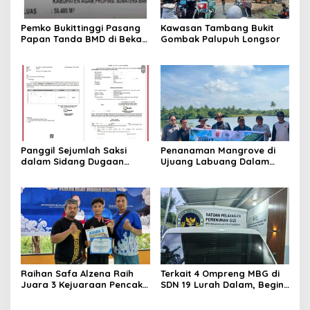
Pemko Bukittinggi Pasang
Kawasan Tambang Bukit
Papan Tanda BMD di Bekas
Gombak Palupuh Longsor
TPA Gadut
Panggil Sejumlah Saksi
Penanaman Mangrove di
dalam Sidang Dugaan
Ujuang Labuang Dalam
Kasus LGBT dengan
Rangka Hari Mangrove
Terdakwa Haji DS
Sedunia
Raihan Safa Alzena Raih
Terkait 4 Ompreng MBG di
Juara 3 Kejuaraan Pencak
SDN 19 Lurah Dalam, Begini
Silat Tingkat Pelajar Se-
Kronologisnya
Sumatera Barat