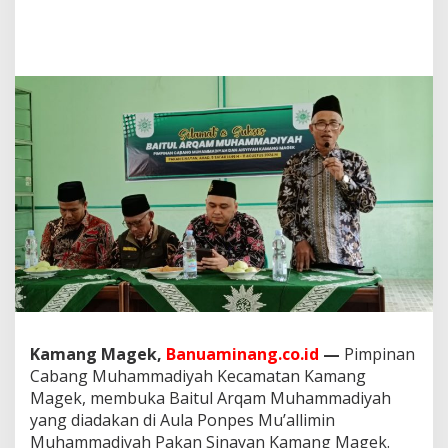
M
a
g
e
k
A
d
a
k
a
n
B
a
i
t
u
l
A
r
q
Kamang Magek,
Banuaminang.co.id
—
Pimpinan
a
Cabang Muhammadiyah Kecamatan Kamang
m
Magek, membuka Baitul Arqam Muhammadiyah
P
yang diadakan di Aula Ponpes Mu’allimin
e
Muhammadiyah Pakan Sinayan Kamang Magek.
r