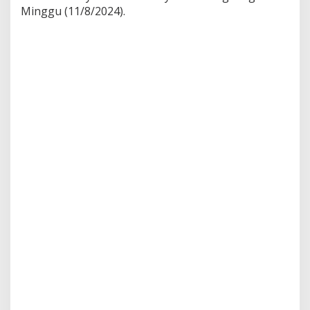
d
Minggu (11/8/2024).
a
n
a
2
0
2
4