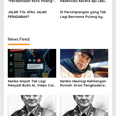
“Perdamaian Koto Piliang”:
Reaktivasi Kereta Api Lebih
PARIS HUTAPEA
Penemuan Situs Medan Nan
Rasional daripada Jalan
Bapaneh di Nagari
Tol yang Membelah Nagari
JALAN TOL ATAU JALAN
Di Persimpangan yang Tak
Simawang
PERADABAN?
Lagi Bernama Pulang by
Bumiara
News Feed
Ketika Wajah Tak Lagi
Ketika Ideologi Kehilangan
Menjadi Bukti AI, Video Call,
Rumah: Krisis Pengkaderan
dan Evolusi Penipuan
dan Matinya Gerakan
Digital Oleh: Ardy Mu’tamar
dalam Bayang-Bayang
Kepemimpinan yang
Kehilangan Arah