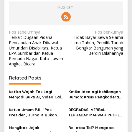
Ikuti Kami
N
Pos sebelumnya
Pos berikutnya
Terkait Dugaan Pidana
Tidak Bayar Sewa Selama
a
Pencabulan Anak Dibawah
Lima Tahun, Pemilik Tanah
v
Umur dan Disabilitas, Ketua
Bongkar Bangunan yang
LPA Sumbar dan Ketua
Berdiri Dilahannya
i
Pemuda Nagari Koto Laweh
Angkat Bicara
g
a
Related Posts
s
i
Ketika Wajah Tak Lagi
Ketika Ideologi Kehilangan
p
Menjadi Bukti AI, Video Call,
Rumah: Krisis Pengkaderan
dan Evolusi Penipuan
dan Matinya Gerakan
o
Digital Oleh: Ardy Mu’tamar
dalam Bayang-Bayang
Ketua Umum PJI: “Pak
DEGRADASI VERBAL
Kepemimpinan yang
s
Presiden, Jurnalis Bukan
TERHADAP MARWAH PROFESI
Kehilangan Arah
Pengkhianat Bangsa”
JURNALIS DAN MANUVER
ABUSE OF INFLUENCE OLEH
Menyibak Jejak
Rel atau Tol? Mengapa
OKNUM ADVOKAT HOTMAN