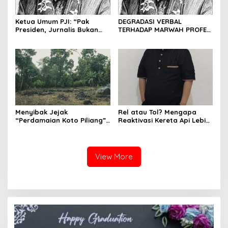
Ketua Umum PJI: “Pak
DEGRADASI VERBAL
Presiden, Jurnalis Bukan
TERHADAP MARWAH PROFESI
Pengkhianat Bangsa”
JURNALIS DAN MANUVER
ABUSE OF INFLUENCE OLEH
OKNUM ADVOKAT HOTMAN
PARIS HUTAPEA
Menyibak Jejak
Rel atau Tol? Mengapa
“Perdamaian Koto Piliang”:
Reaktivasi Kereta Api Lebih
Penemuan Situs Medan Nan
Rasional daripada Jalan
Bapaneh di Nagari
Tol yang Membelah Nagari
Simawang
View More