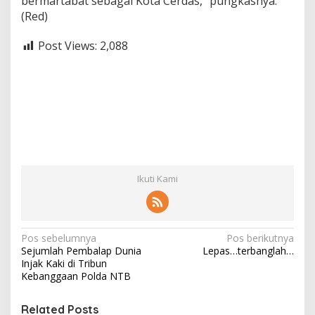
bermartabat sebagai Kota Cerdas,” pungkasnya.
(Red)
Post Views:
2,088
Ikuti Kami
N
Pos sebelumnya
Pos berikutnya
Sejumlah Pembalap Dunia
Lepas…terbanglah…
a
Injak Kaki di Tribun
v
Kebanggaan Polda NTB
i
Related Posts