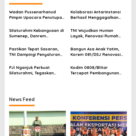
g
a
Wadan Pussenarhanud
Kolaborasi Antarinstansi
s
Pimpin Upacara Penutupan
Berhasil Menggagalkan
Diklat Bela Negara SPPI
Upaya Ekspor Ilegal Sekitar
i
KDKMP Tahun 2026 di
3,4 Ton Merkuri Cair
Silaturahmi Kebangsaan di
TNI Wujudkan Hunian
p
Pusdikarhanud
Sumenep, Danrem
Layak, Renovasi Rumah
084/Bhaskara Jaya Ajak
Warga Terus Dikebut
o
Semua Elemen Bersatu
Pastikan Tepat Sasaran,
Bangun Asa Anak Yatim,
s
Bangun Madura
TNI Dampingi Penyaluran
Korem 081/DSJ Renovasi
Pupuk bagi Petani
Panti Asuhan Kanzul Huda
PJI Nganjuk Perkuat
Kodim 0808/Blitar
Silaturahmi, Tegaskan
Tercepat Pembangunan
Peran Pers
Koperasi Merah Putih di
Seluruh Indonesia
News Feed