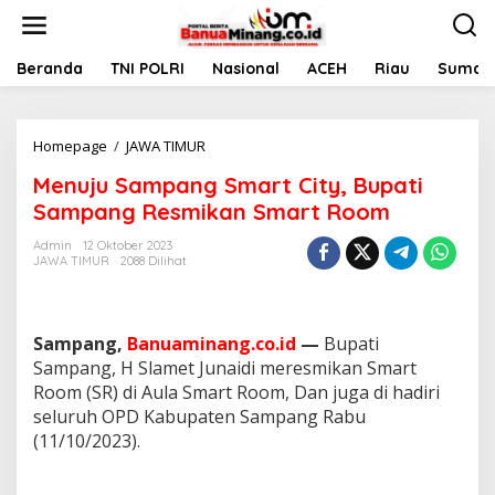
L
e
w
a
Beranda
TNI POLRI
Nasional
ACEH
Riau
Sumate
t
i
k
Homepage
/
JAWA TIMUR
M
e
e
k
Menuju Sampang Smart City, Bupati
n
o
u
n
Sampang Resmikan Smart Room
j
t
u
e
Admin
12 Oktober 2023
JAWA TIMUR
2088 Dilihat
S
n
a
m
p
Sampang,
Banuaminang.co.id
—
Bupati
a
n
Sampang, H Slamet Junaidi meresmikan Smart
g
Room (SR) di Aula Smart Room, Dan juga di hadiri
S
seluruh OPD Kabupaten Sampang Rabu
m
(11/10/2023).
a
r
t