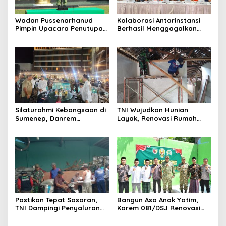
Wadan Pussenarhanud
Kolaborasi Antarinstansi
Pimpin Upacara Penutupan
Berhasil Menggagalkan
Diklat Bela Negara SPPI
Upaya Ekspor Ilegal Sekitar
KDKMP Tahun 2026 di
3,4 Ton Merkuri Cair
Pusdikarhanud
Silaturahmi Kebangsaan di
TNI Wujudkan Hunian
Sumenep, Danrem
Layak, Renovasi Rumah
084/Bhaskara Jaya Ajak
Warga Terus Dikebut
Semua Elemen Bersatu
Bangun Madura
Pastikan Tepat Sasaran,
Bangun Asa Anak Yatim,
TNI Dampingi Penyaluran
Korem 081/DSJ Renovasi
Pupuk bagi Petani
Panti Asuhan Kanzul Huda