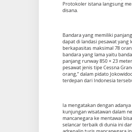
Protokoler istana langsung m
K
u
disana.
n
j
u
n
Bandara yang memiliki panjang
g
a
dapat di landasi pesawat yang l
n
berkapasitas maksimal 78 oran
W
bandara yang lama yaitu banda
i
panjang runway 850 × 23 mete
s
pesawat jenis tipe Cessna Gra
a
t
orang,” dalam pidato Jokowid
a
terdepan dari Indonesia terseb
w
a
n
K
e
Ia mengatakan dengan adanya 
T
kunjungan wisatawan dalam neg
e
mancanegara ke mentawai bisa
m
selancar terbaik di dunia ini 
p
adrenalin turis mancanegara in
a