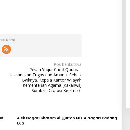
kuti Kami
Pos berikutnya
Pesan Yaqut Cholil Qoumas
laksanakan Tugas dan Amanat Sebaik
Baiknya, Kepala Kantor Wilayah
Kementerian Agama (Kakanwil)
Sumbar Dirotasi Kejambi?
an
Alek Nagari Khatam Al Qur’an MDTA Nagari Padang
Lua