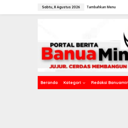
L
Tambahkan Menu
e
Sabtu, 8 Agustus 2026
w
a
t
i
k
e
k
o
n
t
e
n
Beranda
Kategori
Redaksi Banuamin