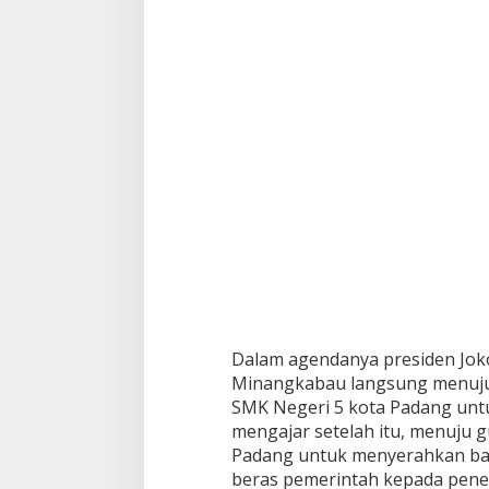
e
r
p
e
s
a
n
M
a
r
i
K
i
t
a
T
i
n
Dalam agendanya presiden Joko
g
Minangkabau langsung menuju
k
a
SMK Negeri 5 kota Padang untuk
t
mengajar setelah itu, menuju
k
Padang untuk menyerahkan ba
a
beras pemerintah kepada pene
n