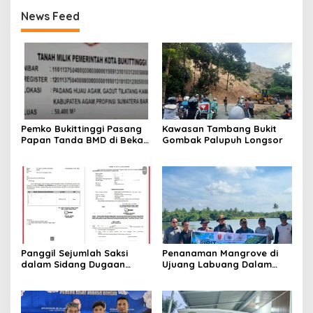
Basung
News Feed
Pemko Bukittinggi Pasang
Kawasan Tambang Bukit
Papan Tanda BMD di Bekas
Gombak Palupuh Longsor
TPA Gadut
Panggil Sejumlah Saksi
Penanaman Mangrove di
dalam Sidang Dugaan
Ujuang Labuang Dalam
Kasus LGBT dengan
Rangka Hari Mangrove
Terdakwa Haji DS
Sedunia