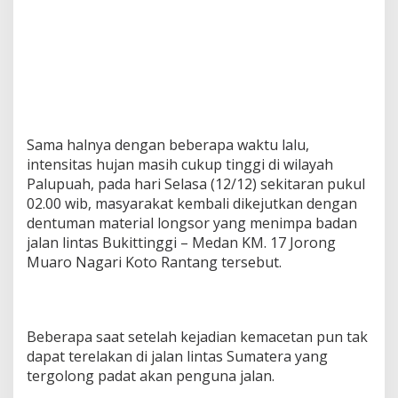
-
M
e
d
a
n
Sama halnya dengan beberapa waktu lalu,
intensitas hujan masih cukup tinggi di wilayah
Palupuah, pada hari Selasa (12/12) sekitaran pukul
02.00 wib, masyarakat kembali dikejutkan dengan
dentuman material longsor yang menimpa badan
jalan lintas Bukittinggi – Medan KM. 17 Jorong
Muaro Nagari Koto Rantang tersebut.
Beberapa saat setelah kejadian kemacetan pun tak
dapat terelakan di jalan lintas Sumatera yang
tergolong padat akan penguna jalan.