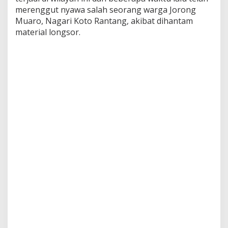
u
merenggut nyawa salah seorang warga Jorong
p
Muaro, Nagari Koto Rantang, akibat dihantam
u
material longsor.
h
,
B
e
r
s
i
h
k
a
n
M
a
t
e
r
i
a
l
L
o
n