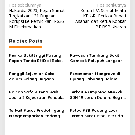
N
Pos sebelumnya
Pos berikutnya
Hakordia 2023, Kejati Sumut
Ketua IPA Sumut Minta
a
Tingkatkan 131 Dugaan
KPK-RI Periksa Bupati
v
Korupsi ke Penyidikan, Rp36
Asahan dan Ketua Kopkar
M Diselamatkan
PT BSP Kisaran
i
g
Related Posts
a
s
Pemko Bukittinggi Pasang
Kawasan Tambang Bukit
Papan Tanda BMD di Bekas
Gombak Palupuh Longsor
i
TPA Gadut
p
Panggil Sejumlah Saksi
Penanaman Mangrove di
dalam Sidang Dugaan
Ujuang Labuang Dalam
o
Kasus LGBT dengan
Rangka Hari Mangrove
s
Terdakwa Haji DS
Sedunia
Raihan Safa Alzena Raih
Terkait 4 Ompreng MBG di
Juara 3 Kejuaraan Pencak
SDN 19 Lurah Dalam, Begini
Silat Tingkat Pelajar Se-
Kronologisnya
Sumatera Barat
Terkait Kasus Predofil yang
Ketua KSB Padang Luar
Menggemparkan Padang
Terima Surat P-38, P-37 dari
Luar, Tujuh Saksi Hadiri
Kejaksaan Negeri Agam
Panggilan Kejaksaan
Pengadilan Negeri Lubuk