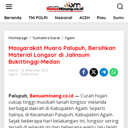
L
e
w
a
Beranda
TNI POLRI
Nasional
ACEH
Riau
Sumate
t
i
k
Homepage
/
Sumatera barat
/
Agam
M
e
a
k
Masyarakat Muaro Palupuh, Bersihkan
s
o
y
n
Material Longsor di Jalinsum
a
t
Bukittinggi-Medan
r
e
a
n
Admin
12 Desember 2023
k
Agam
5508 Dilihat
a
t
M
u
Palupuh,
Banuaminang.co.id
—
Curah hujan
a
cukup tinggi musibah tanah longsor melanda
r
berbagai daerah di Kabupaten Agam. Seperti
o
halnya, di Kecamatan Palupuh, Kabupaten Agam.
P
a
Sejak beberapa hari belakangan ini, longsor sering
l
terjadi di wilayah ini dan beberapa waktu lalu telah