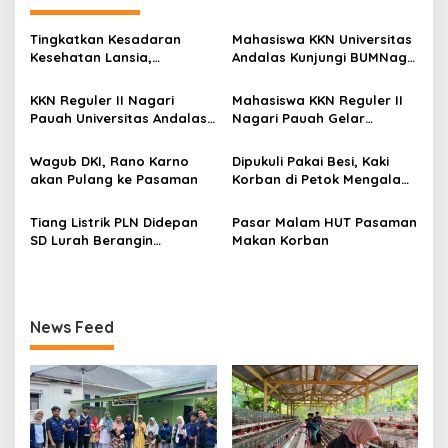
g
a
Tingkatkan Kesadaran
Mahasiswa KKN Universitas
s
Kesehatan Lansia,
Andalas Kunjungi BUMNag
Mahasiswa KKN Universitas
Ayam Petelur Nagari
i
Andalas Reguler II Gelar
Pauah, Pelajari Upaya
KKN Reguler II Nagari
Mahasiswa KKN Reguler II
p
Edukasi Bahaya Hipertensi
Mewujudkan Ketahanan
Pauah Universitas Andalas
Nagari Pauah Gelar
di Nagari Pauah
Pangan Berkelanjutan
Jalin Sinergi dengan KPU
Lokakarya, Bahas Program
o
Pasaman, Matangkan
Kerja Atasi Permasalahan
Wagub DKI, Rano Karno
Dipukuli Pakai Besi, Kaki
s
Persiapan Sosialisasi
Sampah
akan Pulang ke Pasaman
Korban di Petok Mengalami
Pendidikan Pemilih di SMA
Patah
Negeri 1 Lubuk Sikaping
Tiang Listrik PLN Didepan
Pasar Malam HUT Pasaman
SD Lurah Berangin
Makan Korban
Tumbang
News Feed