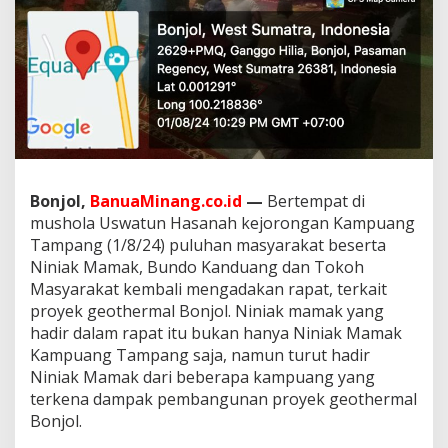
n
K
e
m
b
a
l
i
R
a
p
Bonjol,
BanuaMinang.co.id
—
Bertempat di
a
mushola Uswatun Hasanah kejorongan Kampuang
t
T
Tampang (1/8/24) puluhan masyarakat beserta
e
Niniak Mamak, Bundo Kanduang dan Tokoh
r
Masyarakat kembali mengadakan rapat, terkait
k
proyek geothermal Bonjol. Niniak mamak yang
a
hadir dalam rapat itu bukan hanya Niniak Mamak
i
t
Kampuang Tampang saja, namun turut hadir
P
Niniak Mamak dari beberapa kampuang yang
r
terkena dampak pembangunan proyek geothermal
o
Bonjol.
y
e