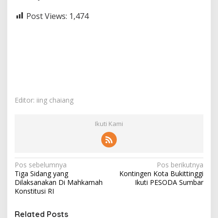
Post Views:
1,474
Editor: iing chaiang
Ikuti Kami
N
Pos sebelumnya
Pos berikutnya
Tiga Sidang yang
Kontingen Kota Bukittinggi
a
Dilaksanakan Di Mahkamah
Ikuti PESODA Sumbar
v
Konstitusi RI
i
Related Posts