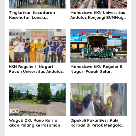
Tingkatkan Kesadaran
Mahasiswa KKN Universitas
Kesehatan Lansia,
Andalas Kunjungi BUMNag
Mahasiswa KKN Universitas
Ayam Petelur Nagari
Andalas Reguler II Gelar
Pauah, Pelajari Upaya
Edukasi Bahaya Hipertensi
Mewujudkan Ketahanan
di Nagari Pauah
Pangan Berkelanjutan
KKN Reguler II Nagari
Mahasiswa KKN Reguler II
Pauah Universitas Andalas
Nagari Pauah Gelar
Jalin Sinergi dengan KPU
Lokakarya, Bahas Program
Pasaman, Matangkan
Kerja Atasi Permasalahan
Persiapan Sosialisasi
Sampah
Pendidikan Pemilih di SMA
Negeri 1 Lubuk Sikaping
Wagub DKI, Rano Karno
Dipukuli Pakai Besi, Kaki
akan Pulang ke Pasaman
Korban di Petok Mengalami
Patah