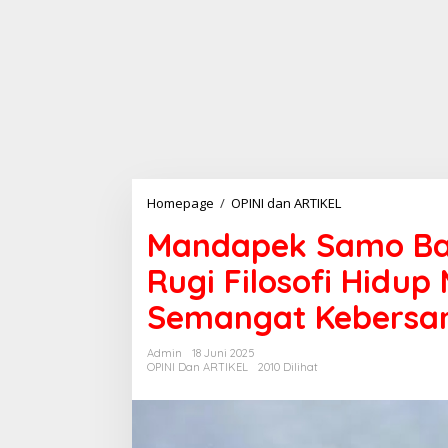
Homepage
/
OPINI dan ARTIKEL
M
a
Mandapek Samo Ba
n
d
Rugi Filosofi Hidu
a
p
Semangat Kebers
e
k
S
Admin
18 Juni 2025
a
OPINI Dan ARTIKEL
2010 Dilihat
m
o
B
a