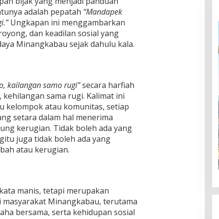
apan bijak yang menjadi panduan
satunya adalah pepatah
“Mandapek
i.”
Ungkapan ini menggambarkan
royong, dan keadilan sosial yang
aya Minangkabau sejak dahulu kala.
, kailangan samo rugi”
secara harfiah
kehilangan sama rugi. Kalimat ini
u kelompok atau komunitas, setiap
ang setara dalam hal menerima
g kerugian. Tidak boleh ada yang
itu juga tidak boleh ada yang
ibah atau kerugian.
a-kata manis, tetapi merupakan
gi masyarakat Minangkabau, terutama
ha bersama, serta kehidupan sosial