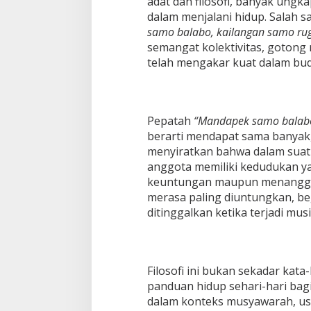
adat dan filosofi, banyak ungk
dalam menjalani hidup. Salah 
samo balabo, kailangan samo rug
semangat kolektivitas, gotong 
telah mengakar kuat dalam bud
Pepatah
“Mandapek samo balabo
berarti mendapat sama banyak, 
menyiratkan bahwa dalam suat
anggota memiliki kedudukan y
keuntungan maupun menanggun
merasa paling diuntungkan, beg
ditinggalkan ketika terjadi mus
Filosofi ini bukan sekadar kat
panduan hidup sehari-hari ba
dalam konteks musyawarah, usa