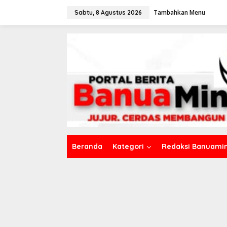
L
Tambahkan Menu
e
Sabtu, 8 Agustus 2026
w
a
t
i
k
e
k
o
n
t
e
n
Beranda
Kategori
Redaksi Banuamin