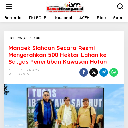
L
e
w
a
Beranda
TNI POLRI
Nasional
ACEH
Riau
Sumate
t
i
k
Homepage
/
Riau
M
e
a
k
Manaek Siahaan Secara Resmi
n
o
a
n
Menyerahkan 500 Hektar Lahan ke
e
t
Satgas Penertiban Kawasan Hutan
k
e
S
n
Admin
15 Juli 2025
i
Riau
2389 Dilihat
a
h
a
a
n
S
e
c
a
r