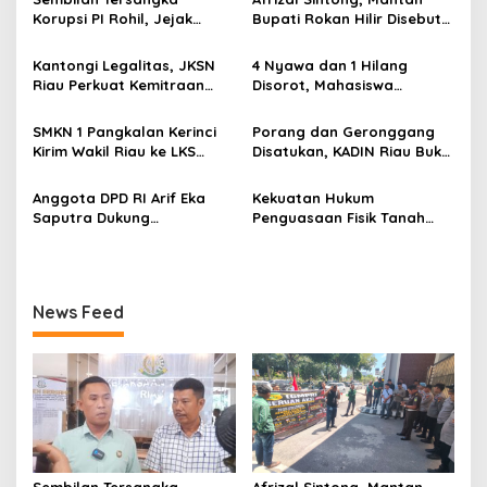
i
Korupsi PI Rohil, Jejak
Bupati Rokan Hilir Disebut
p
Rp9,2 Miliar ke Eks Bupati
di Persidangan, Putusan
Masih Didalami
Diterima Kejati, GMPR
Kantongi Legalitas, JKSN
4 Nyawa dan 1 Hilang
o
Desak Usut Dividen Rp331,7
Riau Perkuat Kemitraan
Disorot, Mahasiswa
Miliar
s
dengan Kesbangpol Demi
Siapkan Aksi Jilid II di
Ketahanan Bangsa
Pelindo
SMKN 1 Pangkalan Kerinci
Porang dan Geronggang
Kirim Wakil Riau ke LKS
Disatukan, KADIN Riau Buka
Nasional 2026
Jalan Ekonomi Baru
Bengkalis
Anggota DPD RI Arif Eka
Kekuatan Hukum
Saputra Dukung
Penguasaan Fisik Tanah
Pelaksanaan TEDxMAN Two
Kembali Menjadi Sorotan
Pekanbaru Youth
Tajam di Marpoyan Damai
News Feed