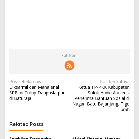
Ikuti Kami
N
Pos sebelumnya
Pos berikutnya
Diksarmil dan Manajerial
Ketua TP-PKK Kabupaten
a
SPPI di Tutup Danpuslatpur
Solok Hadiri Audiensi
v
di Baturaja
Penerima Bantuan Sosial di
Nagari Batu Bajanjang, Tigo
i
Lurah
g
Related Posts
a
s
Sembilan Tersangka
Afrizal Sintong, Mantan