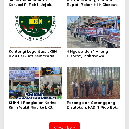
Sembilan Tersangka
Afrizal Sintong, Mantan
Korupsi PI Rohil, Jejak
Bupati Rokan Hilir Disebut
Rp9,2 Miliar ke Eks Bupati
di Persidangan, Putusan
Masih Didalami
Diterima Kejati, GMPR
Desak Usut Dividen Rp331,7
Miliar
Kantongi Legalitas, JKSN
4 Nyawa dan 1 Hilang
Riau Perkuat Kemitraan
Disorot, Mahasiswa
dengan Kesbangpol Demi
Siapkan Aksi Jilid II di
Ketahanan Bangsa
Pelindo
SMKN 1 Pangkalan Kerinci
Porang dan Geronggang
Kirim Wakil Riau ke LKS
Disatukan, KADIN Riau Buka
Nasional 2026
Jalan Ekonomi Baru
Bengkalis
View More