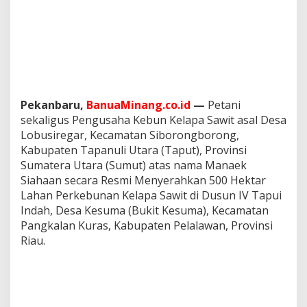
r
L
a
h
a
n
k
e
Pekanbaru,
BanuaMinang.co.id
—
Petani
S
a
sekaligus Pengusaha Kebun Kelapa Sawit asal Desa
t
Lobusiregar, Kecamatan Siborongborong,
g
Kabupaten Tapanuli Utara (Taput), Provinsi
a
Sumatera Utara (Sumut) atas nama Manaek
s
Siahaan secara Resmi Menyerahkan 500 Hektar
P
e
Lahan Perkebunan Kelapa Sawit di Dusun IV Tapui
n
Indah, Desa Kesuma (Bukit Kesuma), Kecamatan
e
Pangkalan Kuras, Kabupaten Pelalawan, Provinsi
r
Riau.
t
i
b
a
n
K