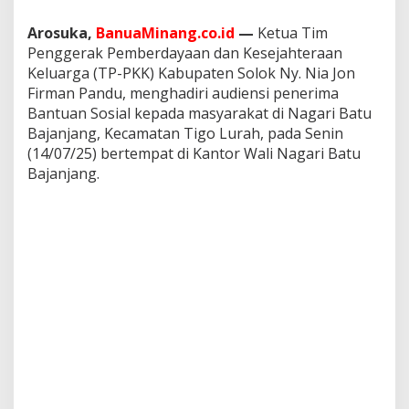
r
i
Arosuka,
BanuaMinang.co.id
—
Ketua Tim
m
Penggerak Pemberdayaan dan Kesejahteraan
a
Keluarga (TP-PKK) Kabupaten Solok Ny. Nia Jon
B
Firman Pandu, menghadiri audiensi penerima
a
n
Bantuan Sosial kepada masyarakat di Nagari Batu
t
Bajanjang, Kecamatan Tigo Lurah, pada Senin
u
(14/07/25) bertempat di Kantor Wali Nagari Batu
a
Bajanjang.
n
S
o
s
i
a
l
d
i
N
a
g
a
r
i