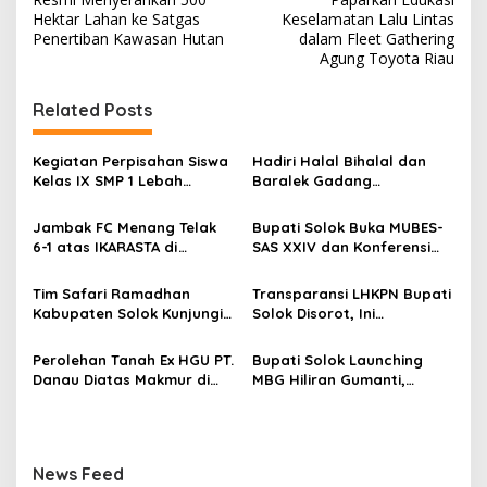
v
Hektar Lahan ke Satgas
Keselamatan Lalu Lintas
Penertiban Kawasan Hutan
dalam Fleet Gathering
i
Agung Toyota Riau
g
Related Posts
a
s
Kegiatan Perpisahan Siswa
Hadiri Halal Bihalal dan
i
Kelas IX SMP 1 Lebah
Baralek Gadang
p
Gumanti di Objek Wisata
Masyarakat Taratak
Pila Alahan Panjang Menuai
Tangah, Bupati Solok
Jambak FC Menang Telak
Bupati Solok Buka MUBES-
o
Sorotan Tajam
Sekaligus Meresmikan
6-1 atas IKARASTA di
SAS XXIV dan Konferensi
Menara Masjid Nurul Iman
s
Turnamen Antar Suku
IPPSA XXXIII
Talang
Tim Safari Ramadhan
Transparansi LHKPN Bupati
Kabupaten Solok Kunjungi
Solok Disorot, Ini
Masjid Darussalam Titian
Rinciannya
Batu Cupak
Perolehan Tanah Ex HGU PT.
Bupati Solok Launching
Danau Diatas Makmur di
MBG Hiliran Gumanti,
Area Convention Hall
Nagari Talang Babungo
Alahan Panjang
serta Peresmian Dapur
MBG Talang Babungo
News Feed