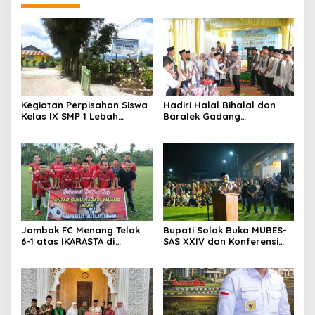
Kegiatan Perpisahan Siswa
Hadiri Halal Bihalal dan
Kelas IX SMP 1 Lebah
Baralek Gadang
Gumanti di Objek Wisata
Masyarakat Taratak
Pila Alahan Panjang Menuai
Tangah, Bupati Solok
Sorotan Tajam
Sekaligus Meresmikan
Menara Masjid Nurul Iman
Jambak FC Menang Telak
Bupati Solok Buka MUBES-
6-1 atas IKARASTA di
SAS XXIV dan Konferensi
Turnamen Antar Suku
IPPSA XXXIII
Talang