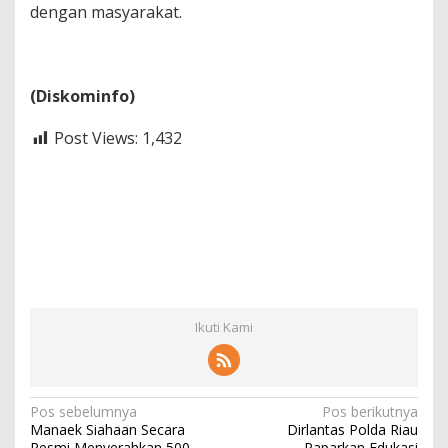
dengan masyarakat.
(Diskominfo)
Post Views:
1,432
Ikuti Kami
N
Pos sebelumnya
Pos berikutnya
Manaek Siahaan Secara
Dirlantas Polda Riau
a
Resmi Menyerahkan 500
Paparkan Edukasi