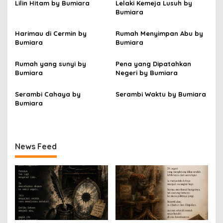
s
Lilin Hitam by Bumiara
Lelaki Kemeja Lusuh by
Bumiara
i
p
Harimau di Cermin by
Rumah Menyimpan Abu by
Bumiara
Bumiara
o
s
Rumah yang sunyi by
Pena yang Dipatahkan
Bumiara
Negeri by Bumiara
Serambi Cahaya by
Serambi Waktu by Bumiara
Bumiara
News Feed