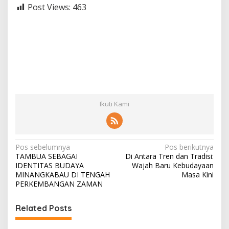
Post Views:
463
Ikuti Kami
N
Pos sebelumnya
Pos berikutnya
TAMBUA SEBAGAI
Di Antara Tren dan Tradisi:
a
IDENTITAS BUDAYA
Wajah Baru Kebudayaan
v
MINANGKABAU DI TENGAH
Masa Kini
PERKEMBANGAN ZAMAN
i
g
Related Posts
a