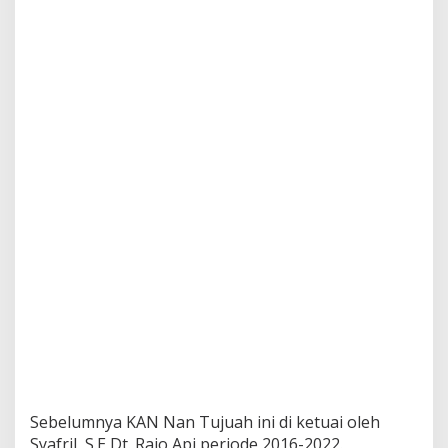
Sebelumnya KAN Nan Tujuah ini di ketuai oleh
Syafril, S.E Dt. Rajo Api periode 2016-2022.