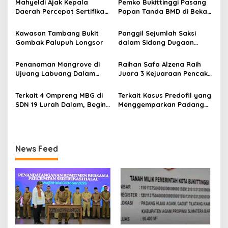
s
Mahyeldi Ajak Kepala
Pemko Bukittinggi Pasang
Daerah Percepat Sertifikasi
Papan Tanda BMD di Bekas
i
Halal, Bidik Sumbar Jadi
TPA Gadut
p
Pusat Ekosistem Halal
Kawasan Tambang Bukit
Panggil Sejumlah Saksi
Nasional
Gombak Palupuh Longsor
dalam Sidang Dugaan
o
Kasus LGBT dengan
s
Terdakwa Haji DS
Penanaman Mangrove di
Raihan Safa Alzena Raih
Ujuang Labuang Dalam
Juara 3 Kejuaraan Pencak
Rangka Hari Mangrove
Silat Tingkat Pelajar Se-
Sedunia
Sumatera Barat
Terkait 4 Ompreng MBG di
Terkait Kasus Predofil yang
SDN 19 Lurah Dalam, Begini
Menggemparkan Padang
Kronologisnya
Luar, Tujuh Saksi Hadiri
Panggilan Kejaksaan
Pengadilan Negeri Lubuk
Basung
News Feed