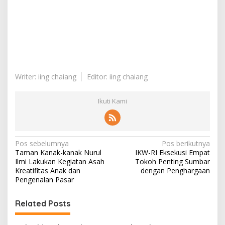
Writer: iing chaiang
Editor: iing chaiang
Ikuti Kami
N
Pos sebelumnya
Pos berikutnya
Taman Kanak-kanak Nurul
IKW-RI Eksekusi Empat
a
Ilmi Lakukan Kegiatan Asah
Tokoh Penting Sumbar
v
Kreatifitas Anak dan
dengan Penghargaan
Pengenalan Pasar
i
g
Related Posts
a