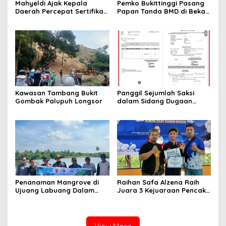
Mahyeldi Ajak Kepala
Pemko Bukittinggi Pasang
Daerah Percepat Sertifikasi
Papan Tanda BMD di Bekas
Halal, Bidik Sumbar Jadi
TPA Gadut
Pusat Ekosistem Halal
Nasional
Kawasan Tambang Bukit
Panggil Sejumlah Saksi
Gombak Palupuh Longsor
dalam Sidang Dugaan
Kasus LGBT dengan
Terdakwa Haji DS
Penanaman Mangrove di
Raihan Safa Alzena Raih
Ujuang Labuang Dalam
Juara 3 Kejuaraan Pencak
Rangka Hari Mangrove
Silat Tingkat Pelajar Se-
Sedunia
Sumatera Barat