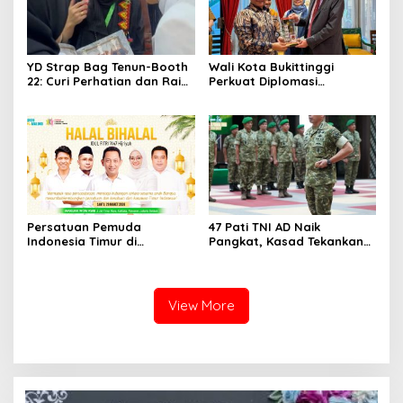
YD Strap Bag Tenun-Booth
Wali Kota Bukittinggi
22: Curi Perhatian dan Raih
Perkuat Diplomasi
Antusiasme Pengunjung
Internasional dengan
Memandang Wastra
Dubes Belanda dan Jerman
dengan Citra Nan Anggun
Sukseskan 100 Tahun Jam
Gadang
Persatuan Pemuda
47 Pati TNI AD Naik
Indonesia Timur di
Pangkat, Kasad Tekankan
Jabodetabek, Halalbihalal
Kepemimpinan dan
Bertajuk “Torang Samua
Adaptasi
Basudara”
View More