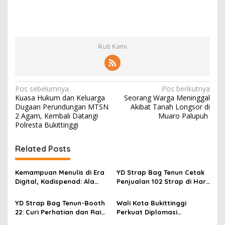
Ikuti Kami
N
Pos sebelumnya
Pos berikutnya
Kuasa Hukum dan Keluarga
Seorang Warga Meninggal
a
Dugaan Perundungan MTSN
Akibat Tanah Longsor di
v
2 Agam, Kembali Datangi
Muaro Palupuh
Polresta Bukittinggi
i
g
Related Posts
a
s
Kemampuan Menulis di Era
YD Strap Bag Tenun Cetak
Digital, Kadispenad: Ala
Penjualan 102 Strap di Hari
i
Bisa Karena Biasa
Kedua PERSIT BISA Vol. II
p
2026, Bukti Wastra
YD Strap Bag Tenun-Booth
Wali Kota Bukittinggi
Nusantara Kian Digemari
22: Curi Perhatian dan Raih
Perkuat Diplomasi
o
Antusiasme Pengunjung
Internasional dengan