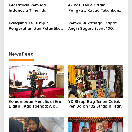
s
Memandang Wastra
Dubes Belanda dan Jerman
Persatuan Pemuda
47 Pati TNI AD Naik
dengan Citra Nan Anggun
Sukseskan 100 Tahun Jam
Indonesia Timur di
Pangkat, Kasad Tekankan
Gadang
Jabodetabek, Halalbihalal
Kepemimpinan dan
Bertajuk “Torang Samua
Adaptasi
Panglima TNI Pimpin
Pemko Bukittinggi Dapat
Basudara”
Penyerahan dan Pelantikan
Angin Segar, Event 100
Jabatan di Lingkungan TNI
Tahun Jam Gadang Dapat
Dukungan Kementerian
Kebudayaan
News Feed
Kemampuan Menulis di Era
YD Strap Bag Tenun Cetak
Digital, Kadispenad: Ala
Penjualan 102 Strap di Hari
Bisa Karena Biasa
Kedua PERSIT BISA Vol. II
2026, Bukti Wastra
Nusantara Kian Digemari