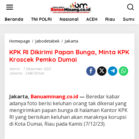
L
e
w
a
Beranda
TNI POLRI
Nasional
ACEH
Riau
Sumate
t
i
k
Homepage
/
Jabodetabek
/
Jakarta
K
e
P
k
KPK RI Dikirimi Papan Bunga, Minta KPK
K
o
R
n
Kroscek Pemko Dumai
I
t
D
e
Admin
7 Desember 2023
Jakarta
2468 Dilihat
i
n
k
i
r
Jakarta,
Banuaminang.co.id
—
Beredar kabar
i
m
adanya foto berisi keluhan orang tak dikenal yang
i
mengirimkan papan bunga di halaman Kantor KPK
P
RI yang berisikan keluhan akan maraknya korupsi
a
di Kota Dumai, Riau pada Kamis (7/12/23).
p
a
n