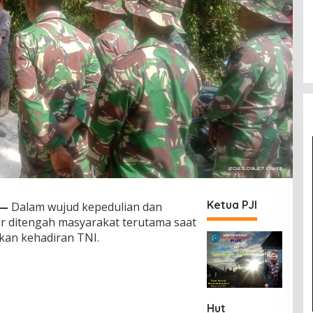
Ketua PJI
—
Dalam wujud kepedulian dan
dir ditengah masyarakat terutama saat
an kehadiran TNI.
Hut