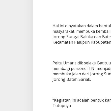
g
a
n
Hal ini dinyatakan dalam ben
masyarakat, membuka kembali 
Jorong Sungai Baluka dan Bate
Kecamatan Palupuh Kabupaten A
Peltu Umar sidik selaku Batit
membagi personel TNI menjadi
membuka jalan dari Jorong Sung
Jorong Bateh Sariak.
“Kegiatan ini adalah bentuk ka
Tutupnya.