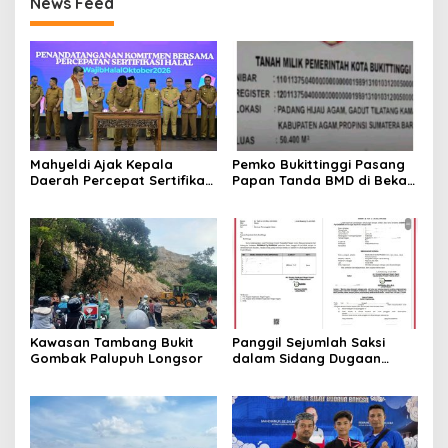
News Feed
Mahyeldi Ajak Kepala
Pemko Bukittinggi Pasang
Daerah Percepat Sertifikasi
Papan Tanda BMD di Bekas
Halal, Bidik Sumbar Jadi
TPA Gadut
Pusat Ekosistem Halal
Nasional
Kawasan Tambang Bukit
Panggil Sejumlah Saksi
Gombak Palupuh Longsor
dalam Sidang Dugaan
Kasus LGBT dengan
Terdakwa Haji DS