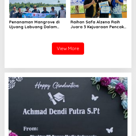
Penanaman Mangrove di
Raihan Safa Alzena Raih
Ujuang Labuang Dalam
Juara 3 Kejuaraan Pencak
Rangka Hari Mangrove
Silat Tingkat Pelajar Se-
Sedunia
Sumatera Barat
View More