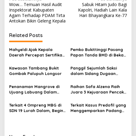
N
Wow… Temuan Hasil Audit
Sabuk Hitam Judo Bagi
a
Inspektorat Kabupaten
Kapolri, Hadiah Lain Kala
v
Agam Terhadap PDAM Tirta
Hari Bhayangkara Ke-77
Antokan Bikin Geleng Kepala
i
g
Related Posts
a
s
Mahyeldi Ajak Kepala
Pemko Bukittinggi Pasang
Daerah Percepat Sertifikasi
Papan Tanda BMD di Bekas
i
Halal, Bidik Sumbar Jadi
TPA Gadut
p
Pusat Ekosistem Halal
Kawasan Tambang Bukit
Panggil Sejumlah Saksi
Nasional
Gombak Palupuh Longsor
dalam Sidang Dugaan
o
Kasus LGBT dengan
s
Terdakwa Haji DS
Penanaman Mangrove di
Raihan Safa Alzena Raih
Ujuang Labuang Dalam
Juara 3 Kejuaraan Pencak
Rangka Hari Mangrove
Silat Tingkat Pelajar Se-
Sedunia
Sumatera Barat
Terkait 4 Ompreng MBG di
Terkait Kasus Predofil yang
SDN 19 Lurah Dalam, Begini
Menggemparkan Padang
Kronologisnya
Luar, Tujuh Saksi Hadiri
Panggilan Kejaksaan
Pengadilan Negeri Lubuk
Basung