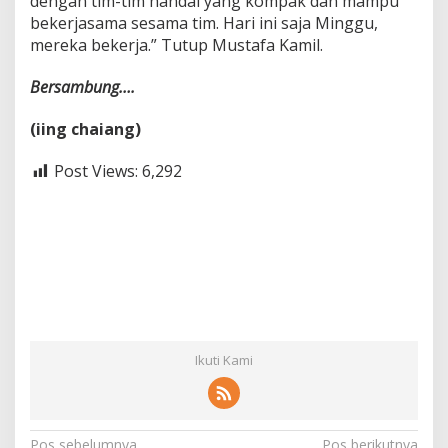
dengan tim-tim handal yang kompak dan mampu
bekerjasama sesama tim. Hari ini saja Minggu,
mereka bekerja.” Tutup Mustafa Kamil.
Bersambung….
(iing chaiang)
Post Views:
6,292
Ikuti Kami
Pos sebelumnya
Pos berikutnya