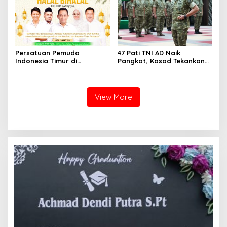
Gadang
Persatuan Pemuda
47 Pati TNI AD Naik
Indonesia Timur di
Pangkat, Kasad Tekankan
Jabodetabek, Halalbihalal
Kepemimpinan dan
Bertajuk “Torang Samua
Adaptasi
Basudara”
View More