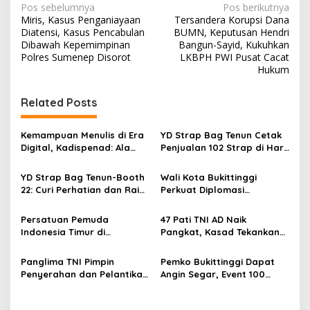
N
Pos sebelumnya
Pos berikutnya
Miris, Kasus Penganiayaan
Tersandera Korupsi Dana
a
Diatensi, Kasus Pencabulan
BUMN, Keputusan Hendri
v
Dibawah Kepemimpinan
Bangun-Sayid, Kukuhkan
Polres Sumenep Disorot
LKBPH PWI Pusat Cacat
i
Hukum
g
Related Posts
a
s
Kemampuan Menulis di Era
YD Strap Bag Tenun Cetak
i
Digital, Kadispenad: Ala
Penjualan 102 Strap di Hari
p
Bisa Karena Biasa
Kedua PERSIT BISA Vol. II
2026, Bukti Wastra
YD Strap Bag Tenun-Booth
Wali Kota Bukittinggi
o
Nusantara Kian Digemari
22: Curi Perhatian dan Raih
Perkuat Diplomasi
s
Antusiasme Pengunjung
Internasional dengan
Memandang Wastra
Dubes Belanda dan Jerman
Persatuan Pemuda
47 Pati TNI AD Naik
dengan Citra Nan Anggun
Sukseskan 100 Tahun Jam
Indonesia Timur di
Pangkat, Kasad Tekankan
Gadang
Jabodetabek, Halalbihalal
Kepemimpinan dan
Bertajuk “Torang Samua
Adaptasi
Panglima TNI Pimpin
Pemko Bukittinggi Dapat
Basudara”
Penyerahan dan Pelantikan
Angin Segar, Event 100
Jabatan di Lingkungan TNI
Tahun Jam Gadang Dapat
Dukungan Kementerian