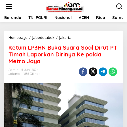
L
e
w
a
Beranda
TNI POLRI
Nasional
ACEH
Riau
Sumate
t
i
k
Homepage
/
Jabodetabek
/
Jakarta
K
e
e
k
Ketum LP3HN Buka Suara Soal Dirut PT
t
o
u
n
Timah Laporkan Dirinya Ke polda
m
t
Metro Jaya
L
e
P
n
Admin
5 Juni 2024
3
Jakarta
1886 Dilihat
H
N
B
u
k
a
S
u
a
r