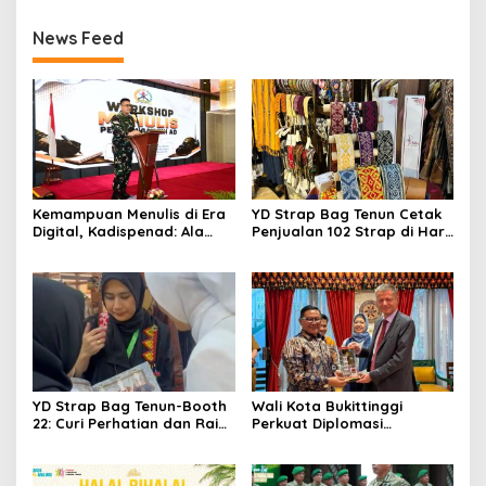
Kebudayaan
News Feed
Kemampuan Menulis di Era
YD Strap Bag Tenun Cetak
Digital, Kadispenad: Ala
Penjualan 102 Strap di Hari
Bisa Karena Biasa
Kedua PERSIT BISA Vol. II
2026, Bukti Wastra
Nusantara Kian Digemari
YD Strap Bag Tenun-Booth
Wali Kota Bukittinggi
22: Curi Perhatian dan Raih
Perkuat Diplomasi
Antusiasme Pengunjung
Internasional dengan
Memandang Wastra
Dubes Belanda dan Jerman
dengan Citra Nan Anggun
Sukseskan 100 Tahun Jam