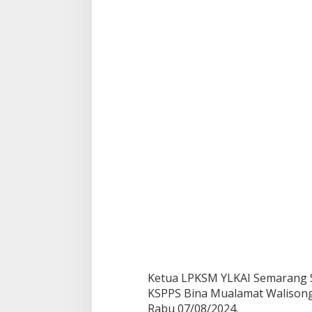
a
l
a
m
a
t
W
a
l
i
s
o
n
g
o
(
B
M
W
)
S
e
Ketua LPKSM YLKAI Semarang S
m
KSPPS Bina Mualamat Walisong
a
Rabu 07/08/2024.
r