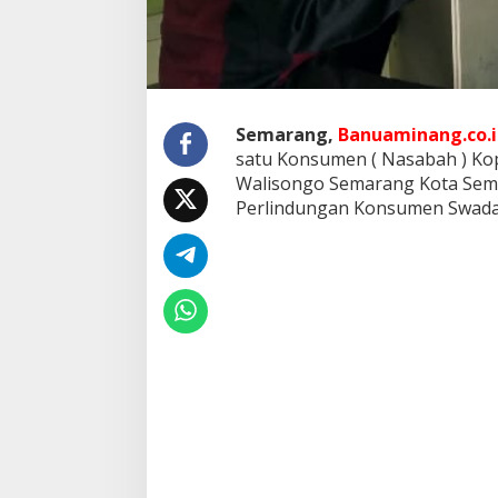
K
a
n
t
o
r
K
Semarang,
Banuaminang.co.i
o
satu Konsumen ( Nasabah ) Ko
p
Walisongo Semarang Kota Sem
e
Perlindungan Konsumen Swaday
r
a
s
i
K
S
P
P
S
B
i
n
a
M
u