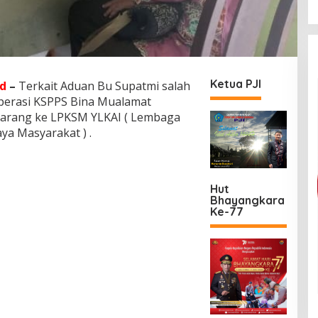
Ketua PJI
d
–
Terkait Aduan Bu Supatmi salah
perasi KSPPS Bina Mualamat
arang ke LPKSM YLKAI ( Lembaga
a Masyarakat ) .
Hut
Bhayangkara
Ke-77