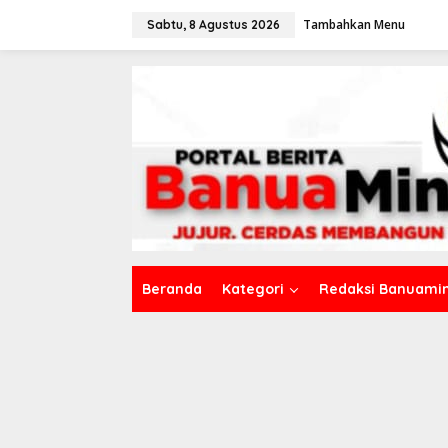
L
Tambahkan Menu
e
Sabtu, 8 Agustus 2026
w
a
t
i
k
e
k
o
n
t
e
n
Beranda
Kategori
Redaksi Banuamin