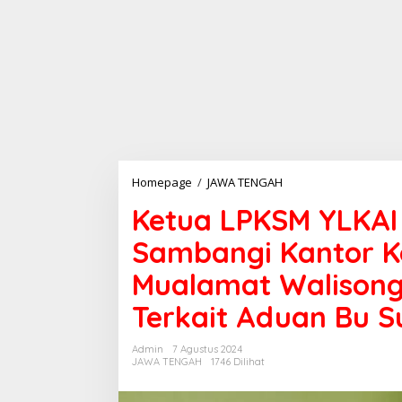
Homepage
/
JAWA TENGAH
K
e
Ketua LPKSM YLKAI
t
u
Sambangi Kantor K
a
L
Mualamat Walison
P
K
Terkait Aduan Bu 
S
M
Y
Admin
7 Agustus 2024
L
JAWA TENGAH
1746 Dilihat
K
A