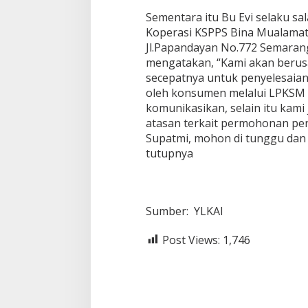
Sementara itu Bu Evi selaku sa
Koperasi KSPPS Bina Mualama
Jl.Papandayan No.772 Semaran
mengatakan, “Kami akan beru
secepatnya untuk penyelesaian
oleh konsumen melalui LPKSM 
komunikasikan, selain itu kam
atasan terkait permohonan p
Supatmi, mohon di tunggu dan k
tutupnya
Sumber: YLKAI
Post Views:
1,746