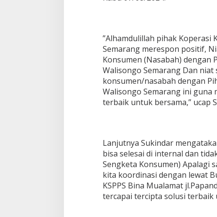
a
n
g
T
”Alhamdulillah pihak Koperasi
e
Semarang merespon positif, Ni
r
Konsumen (Nasabah) dengan P
k
a
Walisongo Semarang Dan niat 
i
konsumen/nasabah dengan Pih
t
Walisongo Semarang ini guna 
A
terbaik untuk bersama,” ucap S
d
u
a
n
B
Lanjutnya Sukindar mengatakan
u
bisa selesai di internal dan ti
S
Sengketa Konsumen) Apalagi sa
u
p
kita koordinasi dengan lewat Bu
a
KSPPS Bina Mualamat jl.Papa
t
tercapai tercipta solusi terbai
m
i