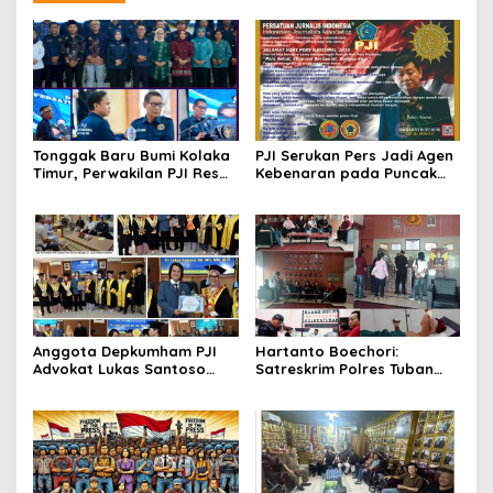
Tonggak Baru Bumi Kolaka
PJI Serukan Pers Jadi Agen
Timur, Perwakilan PJI Resmi
Kebenaran pada Puncak
Ditetapkan
Hari Pers Nasional 2026
Anggota Depkumham PJI
Hartanto Boechori:
Advokat Lukas Santoso
Satreskrim Polres Tuban
Lulus Doktor IP 3,82
“Lemot” Tangani
Percobaan Pembunuhan
Jurnalis