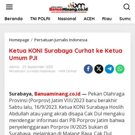
L
e
w
a
Beranda
TNI POLRI
Nasional
ACEH
Riau
Sumate
t
i
k
Homepage
/
Persatuan Jurnalis Indonesia
K
e
e
k
Ketua KONI Surabaya Curhat ke Ketua
t
o
u
n
Umum PJI
a
t
K
e
Admin
25 September 2023
Persatuan Jurnalis Indonesia
1494 Dilihat
O
n
N
I
S
Surabaya,
Banuaminang.co.id
—
Pekan Olahraga
u
r
Provinsi (Porprov) Jatim VIII/2023 baru berakhir
a
Sabtu lalu, 16/9/2023. Ketua KONI Surabaya Hoslih
b
Abdullah atau yang akrab disapa Cak Dul mengaku
a
mendengar informasi dari PB Porprov Jatim bahwa
y
penyelenggaraan Porprov IX/2025 bukan di
a
C
Surabaya, melainkan di Malang Raya. Cak Dul