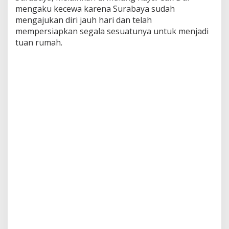
u
mengaku kecewa karena Surabaya sudah
r
mengajukan diri jauh hari dan telah
h
mempersiapkan segala sesuatunya untuk menjadi
a
t
tuan rumah.
k
e
K
e
t
u
a
U
m
u
m
P
J
I