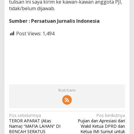
tulisan ini saya kirim ke kawan-kawan anggota PJI,
tidak/belum dijawab.
Sumber : Persatuan Jurnalis Indonesia
Post Views:
1,494
Ikuti Kami
N
Pos sebelumnya
Pos berikutnya
TEROR APARAT (Atas
Pujian dan Apresiasi dari
a
Nama) “MAFIA LAHAN” DI
Wakil Ketua DPRD dan
v
BENCAH SERATUS
Ketua IMI Sumut untuk