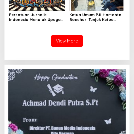
Persatuan Jurnalis
Ketua Umum PJI Hartanto
Indonesia Menolak Upaya
Boechori Tunjuk Ketua
Kriminalisasi dan Intervensi
Umum PITI Jadi Pimpinan
Terhadap Kebebasan Pers
Depkumham PJI
View More