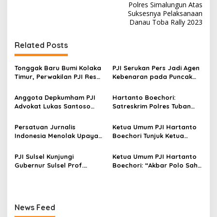
Polres Simalungun Atas
i
Suksesnya Pelaksanaan
Danau Toba Rally 2023
g
a
Related Posts
s
i
Tonggak Baru Bumi Kolaka
PJI Serukan Pers Jadi Agen
p
Timur, Perwakilan PJI Resmi
Kebenaran pada Puncak
Ditetapkan
Hari Pers Nasional 2026
o
Anggota Depkumham PJI
Hartanto Boechori:
s
Advokat Lukas Santoso
Satreskrim Polres Tuban
Lulus Doktor IP 3,82
“Lemot” Tangani
Percobaan Pembunuhan
Persatuan Jurnalis
Ketua Umum PJI Hartanto
Jurnalis
Indonesia Menolak Upaya
Boechori Tunjuk Ketua
Kriminalisasi dan Intervensi
Umum PITI Jadi Pimpinan
Terhadap Kebebasan Pers
Depkumham PJI
PJI Sulsel Kunjungi
Ketua Umum PJI Hartanto
Gubernur Sulsel Prof.
Boechori: “Akbar Polo Sah
Zudan Di Rumah Dinas
Pimpin PJI Sulsel”
Gubernur
News Feed