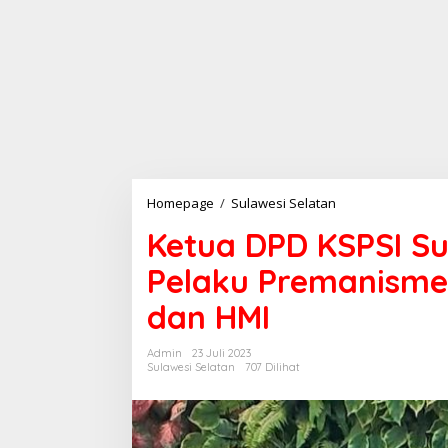
Homepage
/
Sulawesi Selatan
K
e
Ketua DPD KSPSI S
t
u
Pelaku Premanisme
a
D
dan HMI
P
D
K
Admin
23 Juli 2023
S
Sulawesi Selatan
707 Dilihat
P
S
I
S