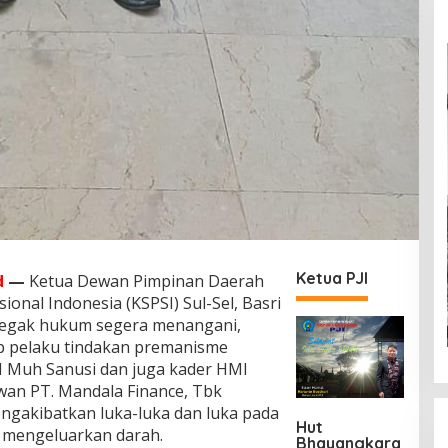
Ketua PJI
d
—
Ketua Dewan Pimpinan Daerah
ional Indonesia (KSPSI) Sul-Sel, Basri
negak hukum segera menangani,
 pelaku tindakan premanisme
I Muh Sanusi dan juga kader HMI
wan PT. Mandala Finance, Tbk
gakibatkan luka-luka dan luka pada
Hut
n mengeluarkan darah.
Bhayangkara