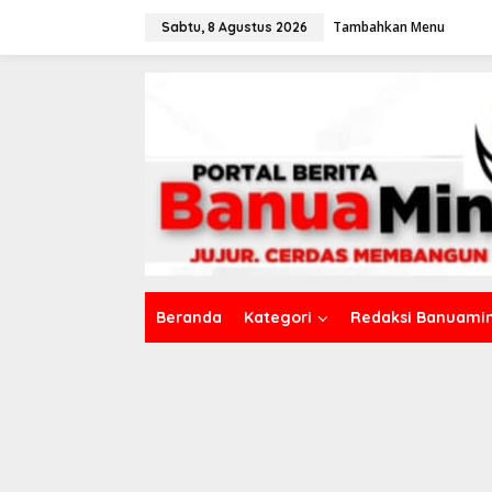
L
Tambahkan Menu
e
Sabtu, 8 Agustus 2026
w
a
t
i
k
e
k
o
n
t
e
n
Beranda
Kategori
Redaksi Banuamin