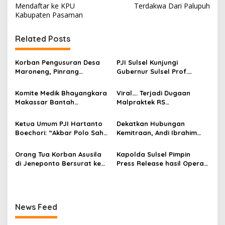
i
Mendaftar ke KPU
Terdakwa Dari Palupuh
Kabupaten Pasaman
g
a
Related Posts
s
i
Korban Pengusuran Desa
PJI Sulsel Kunjungi
p
Maroneng, Pinrang
Gubernur Sulsel Prof.
Memasang Spanduk
Zudan Di Rumah Dinas
o
Perlawanan
Gubernur
Komite Medik Bhayangkara
Viral…. Terjadi Dugaan
s
Makassar Bantah
Malpraktek RS
Terjadinya Malpraktik
Bhayangkara Makassar,
Humas RS Enggan Berikan
Ketua Umum PJI Hartanto
Dekatkan Hubungan
Keterangan
Boechori: “Akbar Polo Sah
Kemitraan, Andi Ibrahim
Pimpin PJI Sulsel”
Ngopi Bareng dengan
Wartawan
Orang Tua Korban Asusila
Kapolda Sulsel Pimpin
di Jeneponto Bersurat ke
Press Release hasil Operasi
Polres dan DPRD
Patuh Pallawa 2023
Jeneponto
News Feed