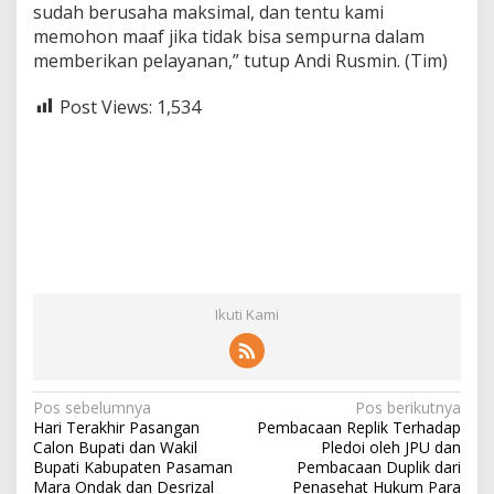
sudah berusaha maksimal, dan tentu kami
memohon maaf jika tidak bisa sempurna dalam
memberikan pelayanan,” tutup Andi Rusmin. (Tim)
Post Views:
1,534
Ikuti Kami
N
Pos sebelumnya
Pos berikutnya
Hari Terakhir Pasangan
Pembacaan Replik Terhadap
a
Calon Bupati dan Wakil
Pledoi oleh JPU dan
v
Bupati Kabupaten Pasaman
Pembacaan Duplik dari
Mara Ondak dan Desrizal
Penasehat Hukum Para