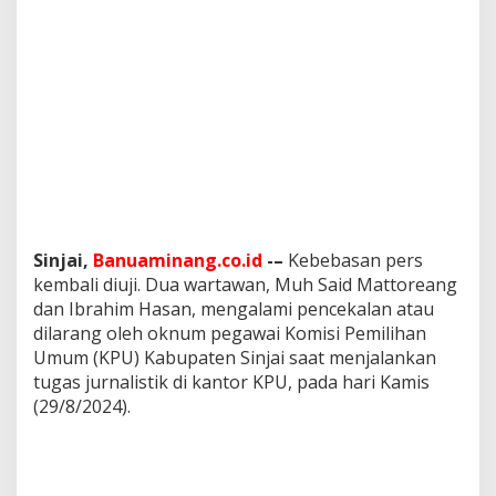
d
a
f
t
a
r
a
n
C
a
l
o
n
Sinjai,
Banuaminang.co.id
-–
Kebebasan pers
B
kembali diuji. Dua wartawan, Muh Said Mattoreang
u
dan Ibrahim Hasan, mengalami pencekalan atau
p
a
dilarang oleh oknum pegawai Komisi Pemilihan
t
Umum (KPU) Kabupaten Sinjai saat menjalankan
i
tugas jurnalistik di kantor KPU, pada hari Kamis
d
(29/8/2024).
a
n
W
a
k