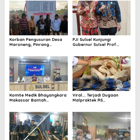
Korban Pengusuran Desa
PJI Sulsel Kunjungi
Maroneng, Pinrang
Gubernur Sulsel Prof.
Memasang Spanduk
Zudan Di Rumah Dinas
Perlawanan
Gubernur
Komite Medik Bhayangkara
Viral…. Terjadi Dugaan
Makassar Bantah
Malpraktek RS
Terjadinya Malpraktik
Bhayangkara Makassar,
Humas RS Enggan Berikan
Keterangan