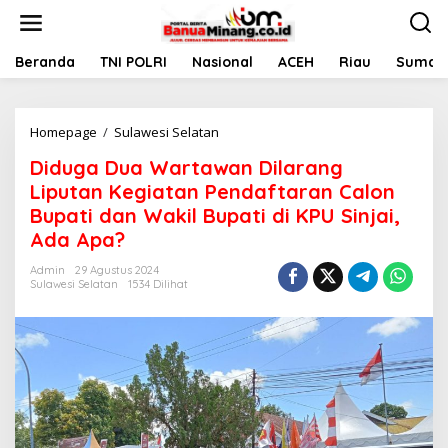
L
e
w
a
Beranda
TNI POLRI
Nasional
ACEH
Riau
Sumate
t
i
k
Homepage
/
Sulawesi Selatan
D
e
i
k
Diduga Dua Wartawan Dilarang
d
o
u
n
Liputan Kegiatan Pendaftaran Calon
g
t
Bupati dan Wakil Bupati di KPU Sinjai,
a
e
Ada Apa?
D
n
u
Admin
29 Agustus 2024
a
Sulawesi Selatan
1534 Dilihat
W
a
r
t
a
w
a
n
D