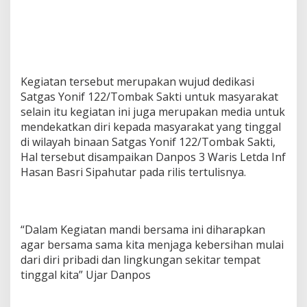
i
r
K
a
m
p
Kegiatan tersebut merupakan wujud dedikasi
u
n
Satgas Yonif 122/Tombak Sakti untuk masyarakat
g
selain itu kegiatan ini juga merupakan media untuk
W
mendekatkan diri kepada masyarakat yang tinggal
a
di wilayah binaan Satgas Yonif 122/Tombak Sakti,
r
Hal tersebut disampaikan Danpos 3 Waris Letda Inf
i
s
Hasan Basri Sipahutar pada rilis tertulisnya.
“Dalam Kegiatan mandi bersama ini diharapkan
agar bersama sama kita menjaga kebersihan mulai
dari diri pribadi dan lingkungan sekitar tempat
tinggal kita” Ujar Danpos