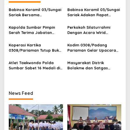
a
s
Babinsa Koramil 03/Sungai
Babinsa Koramil 03/Sungai
Sariak Bersama
Sariak Adakan Rapat
i
Bhabinkamtibmas Polsek
Pembentukan Panitia HUT
p
VII Koto Melaksanakan
RI Ke-81 Kantor Camat VII
Kapolda Sumbar Pimpin
Perkokoh Silaturrahmi
Seleksi Calon Anggota
Koto Patamuan
Serah Terima Jabatan
Dengan Acara Wirid
o
Paskibra Tingkat
Pejabat Utama dan
Bulanan Bersama
Kecamatan VII Koto
s
Kapolres Jajaran
Masyarakat, Danramil
Koperasi Kartika
Kodim 0308/Padang
Patamuan
/Babinsa Koramil
0308/Pariaman Tutup Buku
Pariaman Gelar Upacara
03/Sungai Sariak
Tahun 2026 Digelar di
Bendera 17-an, Dandim
Makodim
Bacakan Amanat Kasad
Atlet Taekwondo Polda
Masyarakat Distrik
Sumbar Sabet 16 Medali di
Bolakme dan Satgas
Kapolri Cup 2026
Pamtas RI–PNG
Kewilayahan Yonif
645/Gardatama Yudha
Gelar Karya Bakti Jaga
News Feed
Kebersihan Lingkungan