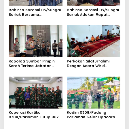
Babinsa Koramil 03/Sungai
Babinsa Koramil 03/Sungai
Sariak Bersama
Sariak Adakan Rapat
Bhabinkamtibmas Polsek
Pembentukan Panitia HUT
VII Koto Melaksanakan
RI Ke-81 Kantor Camat VII
Seleksi Calon Anggota
Koto Patamuan
Paskibra Tingkat
Kecamatan VII Koto
Patamuan
Kapolda Sumbar Pimpin
Perkokoh Silaturrahmi
Serah Terima Jabatan
Dengan Acara Wirid
Pejabat Utama dan
Bulanan Bersama
Kapolres Jajaran
Masyarakat, Danramil
/Babinsa Koramil
03/Sungai Sariak
Koperasi Kartika
Kodim 0308/Padang
0308/Pariaman Tutup Buku
Pariaman Gelar Upacara
Tahun 2026 Digelar di
Bendera 17-an, Dandim
Makodim
Bacakan Amanat Kasad