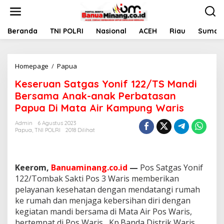
L
e
w
a
Beranda
TNI POLRI
Nasional
ACEH
Riau
Sumate
t
i
k
Homepage
/
Papua
K
e
e
k
Keseruan Satgas Yonif 122/TS Mandi
s
o
e
n
Bersama Anak-anak Perbatasan
r
t
Papua Di Mata Air Kampung Waris
u
e
a
n
Admin
6 Agustus 2023
n
Papua
,
TNI POLRI
2018 Dilihat
S
a
t
g
Keerom,
Banuaminang.co.id
—
Pos Satgas Yonif
a
122/Tombak Sakti Pos 3 Waris memberikan
s
pelayanan kesehatan dengan mendatangi rumah
Y
ke rumah dan menjaga kebersihan diri dengan
o
n
kegiatan mandi bersama di Mata Air Pos Waris,
i
bertempat di Pos Waris , Kp.Banda Distrik Waris