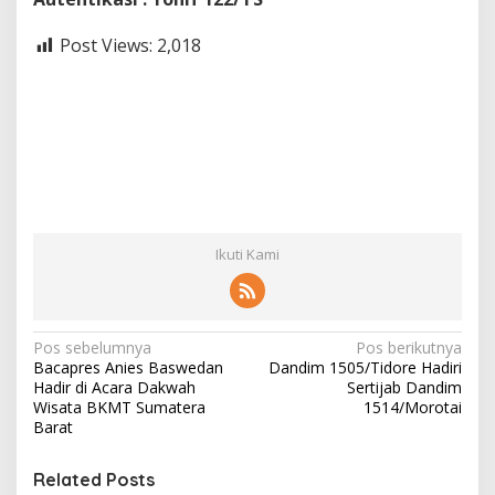
Post Views:
2,018
Ikuti Kami
N
Pos sebelumnya
Pos berikutnya
Bacapres Anies Baswedan
Dandim 1505/Tidore Hadiri
a
Hadir di Acara Dakwah
Sertijab Dandim
v
Wisata BKMT Sumatera
1514/Morotai
Barat
i
g
Related Posts