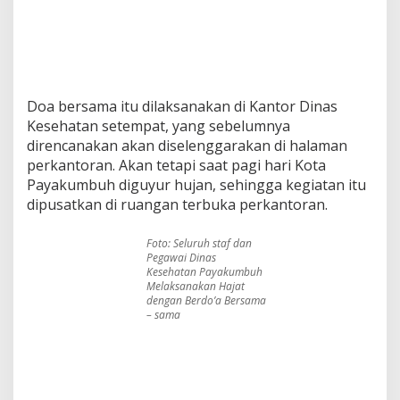
b
a
s
M
u
r
Doa bersama itu dilaksanakan di Kantor Dinas
n
i
Kesehatan setempat, yang sebelumnya
direncanakan akan diselenggarakan di halaman
perkantoran. Akan tetapi saat pagi hari Kota
Payakumbuh diguyur hujan, sehingga kegiatan itu
dipusatkan di ruangan terbuka perkantoran.
Foto: Seluruh staf dan
Pegawai Dinas
Kesehatan Payakumbuh
Melaksanakan Hajat
dengan Berdo’a Bersama
– sama