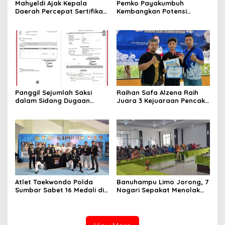
Mahyeldi Ajak Kepala
Pemko Payakumbuh
Daerah Percepat Sertifikasi
Kembangkan Potensi
Halal, Bidik Sumbar Jadi
Peternakan dan
Pusat Ekosistem Halal
Kesejahteraan Peternak
Nasional
Melalui Kontes Kambing PE
Wali Kota Cup 2026
Panggil Sejumlah Saksi
Raihan Safa Alzena Raih
dalam Sidang Dugaan
Juara 3 Kejuaraan Pencak
Kasus LGBT dengan
Silat Tingkat Pelajar Se-
Terdakwa Haji DS
Sumatera Barat
Atlet Taekwondo Polda
Banuhampu Limo Jorong, 7
Sumbar Sabet 16 Medali di
Nagari Sepakat Menolak
Kapolri Cup 2026
Tol Melewati Banuhampu