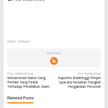
Editor: Redaksi
Ikuti Kami
N
Pos sebelumnya
Pos berikutnya
Mohammad Natsir Sang
Kapolres Bukittinggi Pimpin
a
Pemikir Yang Peduli
Upacara Kenaikan Pangkat
v
Terhadap Pendidikan Islam
Pengabdian Personel
i
Related Posts
g