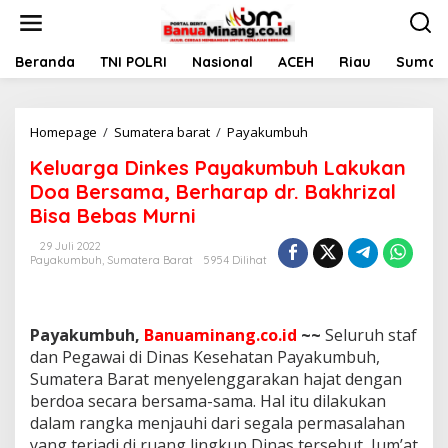
L
e
w
a
Beranda
TNI POLRI
Nasional
ACEH
Riau
Sumate
t
i
k
Homepage
/
Sumatera barat
/
Payakumbuh
K
e
e
k
Keluarga Dinkes Payakumbuh Lakukan
l
o
u
n
Doa Bersama, Berharap dr. Bakhrizal
a
t
Bisa Bebas Murni
r
e
g
n
29 Juli 2022
a
Payakumbuh
,
Sumatera Barat
5954 Dilihat
D
i
n
k
Payakumbuh,
Banuaminang.co.id
~~
Seluruh staf
e
dan Pegawai di Dinas Kesehatan Payakumbuh,
s
Sumatera Barat menyelenggarakan hajat dengan
P
berdoa secara bersama-sama. Hal itu dilakukan
a
y
dalam rangka menjauhi dari segala permasalahan
a
yang terjadi di ruang lingkup Dinas tersebut, Jum’at