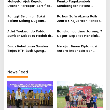
a
Mahyeldi Ajak Kepala
Pemko Payakumbuh
s
Daerah Percepat Sertifikasi
Kembangkan Potensi
Halal, Bidik Sumbar Jadi
Peternakan dan
i
Pusat Ekosistem Halal
Kesejahteraan Peternak
Panggil Sejumlah Saksi
Raihan Safa Alzena Raih
p
Nasional
Melalui Kontes Kambing PE
dalam Sidang Dugaan
Juara 3 Kejuaraan Pencak
Wali Kota Cup 2026
Kasus LGBT dengan
Silat Tingkat Pelajar Se-
o
Terdakwa Haji DS
Sumatera Barat
Atlet Taekwondo Polda
Banuhampu Limo Jorong, 7
s
Sumbar Sabet 16 Medali di
Nagari Sepakat Menolak
Kapolri Cup 2026
Tol Melewati Banuhampu
Dinas Kehutanan Sumbar
Merajut Tenun Diplomasi
Tinjau KTH Budi Agung
Antara Indonesia dan
Lestari Dalam Kesiapan
Belanda
Menerima Bantuan
News Feed