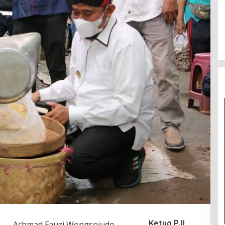
Ketua PJI
d
—
Achmad Fauzi Wongsojudo