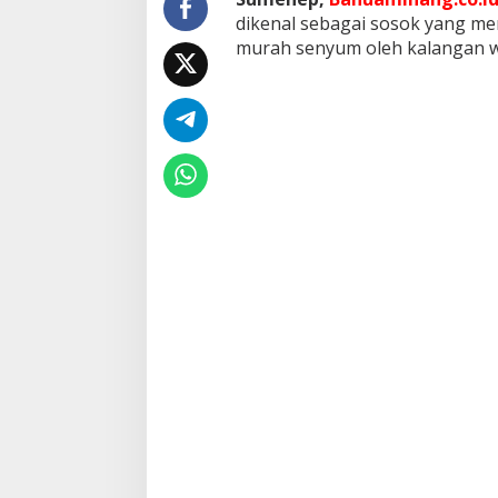
n
dikenal sebagai sosok yang mer
a
murah senyum oleh kalangan w
l
M
e
r
a
k
y
a
t