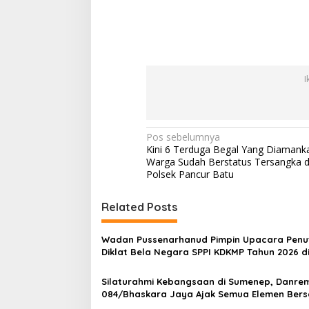
I
N
Pos sebelumnya
Kini 6 Terduga Begal Yang Diamank
a
Warga Sudah Berstatus Tersangka d
v
Polsek Pancur Batu
i
Related Posts
g
a
Wadan Pussenarhanud Pimpin Upacara Pen
s
Diklat Bela Negara SPPI KDKMP Tahun 2026 d
Pusdikarhanud
i
Silaturahmi Kebangsaan di Sumenep, Danre
p
084/Bhaskara Jaya Ajak Semua Elemen Bers
Bangun Madura