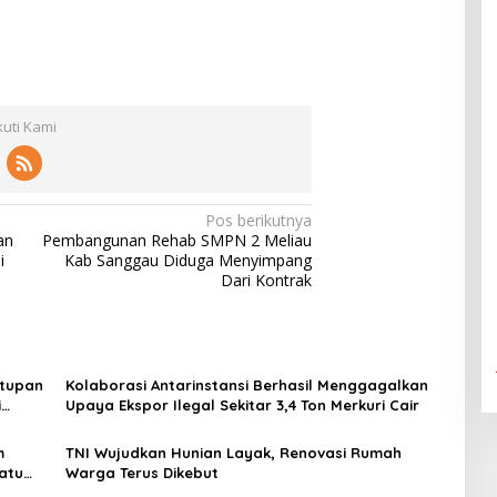
kuti Kami
Pos berikutnya
an
Pembangunan Rehab SMPN 2 Meliau
i
Kab Sanggau Diduga Menyimpang
Dari Kontrak
utupan
Kolaborasi Antarinstansi Berhasil Menggagalkan
i
Upaya Ekspor Ilegal Sekitar 3,4 Ton Merkuri Cair
m
TNI Wujudkan Hunian Layak, Renovasi Rumah
atu
Warga Terus Dikebut