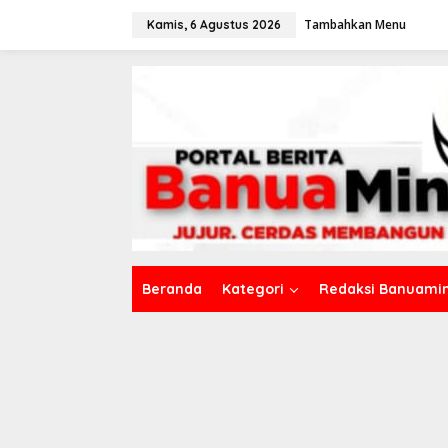
L
Tambahkan Menu
e
Kamis, 6 Agustus 2026
w
a
t
i
k
e
k
o
n
t
e
n
Beranda
Kategori
Redaksi Banuamin