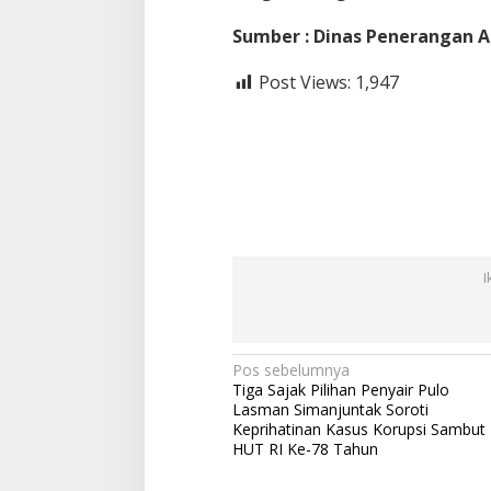
Sumber : Dinas Penerangan 
Post Views:
1,947
I
N
Pos sebelumnya
Tiga Sajak Pilihan Penyair Pulo
a
Lasman Simanjuntak Soroti
v
Keprihatinan Kasus Korupsi Sambut
HUT RI Ke-78 Tahun
i