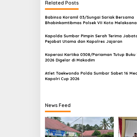
g
Related Posts
a
s
Babinsa Koramil 03/Sungai Sariak Bersama
Bhabinkamtibmas Polsek VII Koto Melaksan
i
Seleksi Calon Anggota Paskibra Tingkat
Kecamatan VII Koto Patamuan
p
Kapolda Sumbar Pimpin Serah Terima Jabat
Pejabat Utama dan Kapolres Jajaran
o
s
Koperasi Kartika 0308/Pariaman Tutup Buku
2026 Digelar di Makodim
Atlet Taekwondo Polda Sumbar Sabet 16 Meda
Kapolri Cup 2026
News Feed