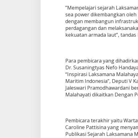
h
”Mempelajari sejarah Laksaman
M
sea power dikembangkan oleh 
a
r
dengan membangun infrastrukt
i
perdagangan dan melaksanaka
t
kekuatan armada laut”, tanda
i
m
Para pembicara yang dihadirkan
Dr. Susaningtyas Nefo Handay
“Inspirasi Laksamana Malahay
Maritim Indonesia”, Deputi V Ka
Jaleswari Pramodhawardani ber
Malahayati dikaitkan Dengan Pe
Pembicara terakhir yaitu Wart
Caroline Pattisina yang menyam
Publikasi Sejarah Laksamana Ma