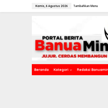
L
Tambahkan Menu
e
Kamis, 6 Agustus 2026
w
a
t
i
k
e
k
o
n
t
e
n
Beranda
Kategori
Redaksi Banuamin