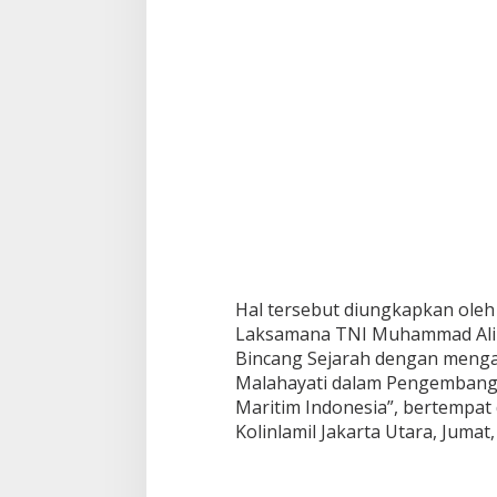
a
k
T
e
r
b
a
n
t
a
h
k
a
n
D
Hal tersebut diungkapkan oleh 
a
l
Laksamana TNI Muhammad Ali 
a
Bincang Sejarah dengan meng
m
Malahayati dalam Pengembanga
S
Maritim Indonesia”, bertempat
e
Kolinlamil Jakarta Utara, Jumat, 
j
a
r
a