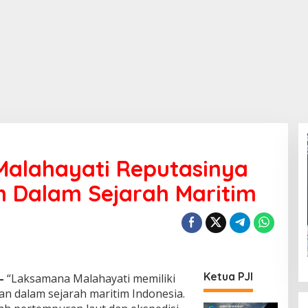
Malahayati Reputasinya
n Dalam Sejarah Maritim
Ketua PJI
—
“Laksamana Malahayati memiliki
an dalam sejarah maritim Indonesia.