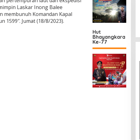
lah pertempuran laut dan ekspedisi
emimpin Laskar Inong Balee
dan membunuh Komandan Kapal
 1599″. Jumat (18/8/2023).
Hut
Bhayangkara
Ke-77