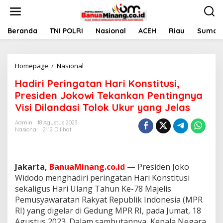
L
e
w
a
Beranda
TNI POLRI
Nasional
ACEH
Riau
Sumate
t
i
k
Homepage
/
Nasional
H
e
a
k
Hadiri Peringatan Hari Konstitusi,
d
o
i
n
Presiden Jokowi Tekankan Pentingnya
r
t
Visi Dilandasi Tolok Ukur yang Jelas
i
e
P
n
Admin
18 Agustus 2023
e
Nasional
2112 Dilihat
r
i
n
g
Jakarta,
BanuaMinang.co.id
—
Presiden Joko
a
Widodo menghadiri peringatan Hari Konstitusi
t
sekaligus Hari Ulang Tahun Ke-78 Majelis
a
Pemusyawaratan Rakyat Republik Indonesia (MPR
n
H
RI) yang digelar di Gedung MPR RI, pada Jumat, 18
a
Agustus 2023. Dalam sambutannya, Kepala Negara