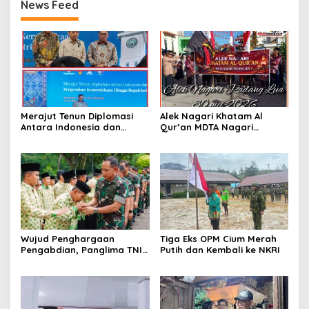
News Feed
Merajut Tenun Diplomasi
Alek Nagari Khatam Al
Antara Indonesia dan
Qur’an MDTA Nagari
Belanda
Padang Lua
Wujud Penghargaan
Tiga Eks OPM Cium Merah
Pengabdian, Panglima TNI
Putih dan Kembali ke NKRI
Berangkatkan Umroh
Ratusan Prajurit dan ASN
TNI