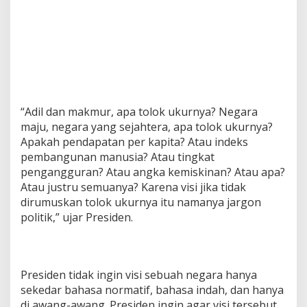
i
l
a
n
d
a
s
i
T
“Adil dan makmur, apa tolok ukurnya? Negara
o
maju, negara yang sejahtera, apa tolok ukurnya?
l
Apakah pendapatan per kapita? Atau indeks
o
pembangunan manusia? Atau tingkat
k
U
pengangguran? Atau angka kemiskinan? Atau apa?
k
Atau justru semuanya? Karena visi jika tidak
u
dirumuskan tolok ukurnya itu namanya jargon
r
politik,” ujar Presiden.
y
a
n
g
J
Presiden tidak ingin visi sebuah negara hanya
e
sekedar bahasa normatif, bahasa indah, dan hanya
l
di awang-awang. Presiden ingin agar visi tersebut
a