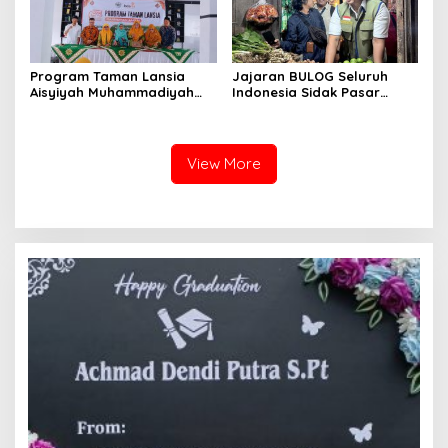
Program Taman Lansia
Jajaran BULOG Seluruh
Aisyiyah Muhammadiyah
Indonesia Sidak Pasar
Mengangkat Tema
Serentak Pastikan Stok dan
Pesantren Lansia
Harga Beras dan Minyakita
Stabil Selama Ramadhan
dan Lebaran 2026
View More