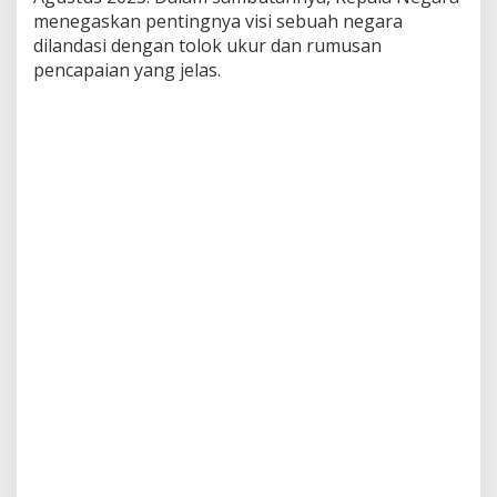
r
menegaskan pentingnya visi sebuah negara
i
dilandasi dengan tolok ukur dan rumusan
K
pencapaian yang jelas.
o
n
s
t
i
t
u
s
i
,
P
r
e
s
i
d
e
n
J
o
k
o