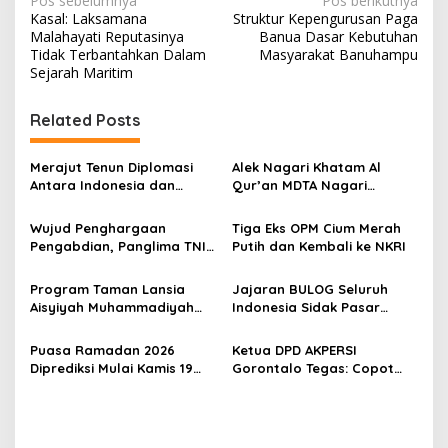
N
Pos sebelumnya
Pos berikutnya
Kasal: Laksamana
Struktur Kepengurusan Paga
a
Malahayati Reputasinya
Banua Dasar Kebutuhan
v
Tidak Terbantahkan Dalam
Masyarakat Banuhampu
Sejarah Maritim
i
g
Related Posts
a
s
Merajut Tenun Diplomasi
Alek Nagari Khatam Al
Antara Indonesia dan
Qur’an MDTA Nagari
i
Belanda
Padang Lua
p
Wujud Penghargaan
Tiga Eks OPM Cium Merah
Pengabdian, Panglima TNI
Putih dan Kembali ke NKRI
o
Berangkatkan Umroh
s
Ratusan Prajurit dan ASN
Program Taman Lansia
Jajaran BULOG Seluruh
TNI
Aisyiyah Muhammadiyah
Indonesia Sidak Pasar
Mengangkat Tema
Serentak Pastikan Stok dan
Pesantren Lansia
Harga Beras dan Minyakita
Puasa Ramadan 2026
Ketua DPD AKPERSI
Stabil Selama Ramadhan
Diprediksi Mulai Kamis 19
Gorontalo Tegas: Copot
dan Lebaran 2026
Februari, Hilal Belum
Kapolres Jika Penertiban
Terlihat
PETI Tebang Pilih