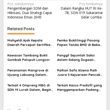
N
Pos sebelumnya
Pos berikutnya
Pengembangan SDM dan
Dalam Rangka HUT RI Ke-
a
Hilirisasi, Dua Strategi Capai
78, SDN 019 Sukaramai
v
Indonesia Emas 2045
Gelar Lomba
i
Related Posts
g
a
Mahyeldi Ajak Kepala
Pemko Bukittinggi Pasang
s
Daerah Percepat Sertifikasi
Papan Tanda BMD di Bekas
Halal, Bidik Sumbar Jadi
TPA Gadut
i
Pusat Ekosistem Halal
Kawasan Tambang Bukit
Panggil Sejumlah Saksi
p
Nasional
Gombak Palupuh Longsor
dalam Sidang Dugaan
Kasus LGBT dengan
o
Terdakwa Haji DS
Penanaman Mangrove di
Raihan Safa Alzena Raih
s
Ujuang Labuang Dalam
Juara 3 Kejuaraan Pencak
Rangka Hari Mangrove
Silat Tingkat Pelajar Se-
Sedunia
Sumatera Barat
Terkait 4 Ompreng MBG di
Terkait Kasus Predofil yang
SDN 19 Lurah Dalam, Begini
Menggemparkan Padang
Kronologisnya
Luar, Tujuh Saksi Hadiri
Panggilan Kejaksaan
Pengadilan Negeri Lubuk
Basung