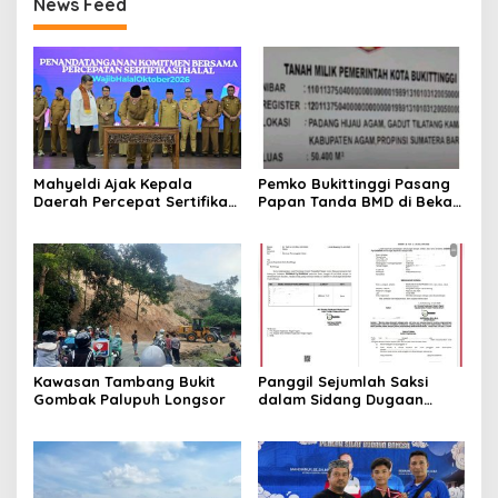
News Feed
Mahyeldi Ajak Kepala
Pemko Bukittinggi Pasang
Daerah Percepat Sertifikasi
Papan Tanda BMD di Bekas
Halal, Bidik Sumbar Jadi
TPA Gadut
Pusat Ekosistem Halal
Nasional
Kawasan Tambang Bukit
Panggil Sejumlah Saksi
Gombak Palupuh Longsor
dalam Sidang Dugaan
Kasus LGBT dengan
Terdakwa Haji DS