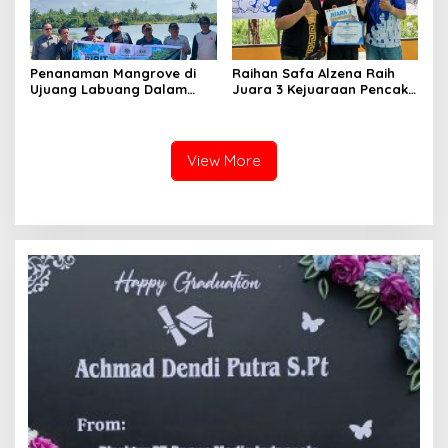
Penanaman Mangrove di
Raihan Safa Alzena Raih
Ujuang Labuang Dalam
Juara 3 Kejuaraan Pencak
Rangka Hari Mangrove
Silat Tingkat Pelajar Se-
Sedunia
Sumatera Barat
View More