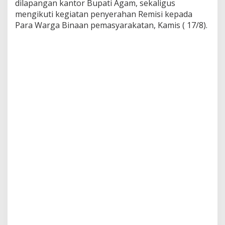
dilapangan kantor Bupati Agam, sekaligus
H
mengikuti kegiatan penyerahan Remisi kepada
a
d
Para Warga Binaan pemasyarakatan, Kamis ( 17/8).
i
r
i
U
p
a
c
a
r
a
H
U
T
R
I
k
e
-
7
8
d
i