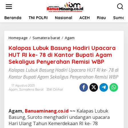
L
e
w
a
Beranda
TNI POLRI
Nasional
ACEH
Riau
Sumate
t
i
k
Homepage
/
Sumatera barat
/
Agam
K
e
a
k
Kalapas Lubuk Basung Hadiri Upacara
l
o
a
n
HUT RI ke- 78 di Kantor Bupati Agam
p
t
Sekaligus Penyerahan Remisi WBP
a
e
s
n
Kalapas Lubuk Basung Hadiri Upacara HUT RI ke- 78 di
L
Kantor Bupati Agam Sekaligus Penyerahan Remisi WBP
u
b
17 Agustus 2023
u
Agam
,
Sumatera Barat
3341 Dilihat
k
B
a
s
Agam,
Banuaminang.co.id
~~
Kalapas Lubuk
u
Basung, Suroto menghadiri undangan upacara
n
Hari Ulang Tahun Kemerdekaan RI ke- 78
g