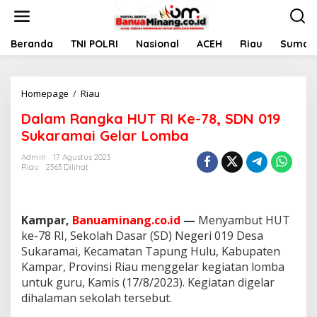
L
e
w
a
Beranda
TNI POLRI
Nasional
ACEH
Riau
Sumate
t
i
k
Homepage
/
Riau
D
e
a
k
Dalam Rangka HUT RI Ke-78, SDN 019
l
o
a
n
Sukaramai Gelar Lomba
m
t
R
e
Admin
17 Agustus 2023
Riau
2363 Dilihat
a
n
n
g
k
Kampar,
Banuaminang.co.id
—
Menyambut HUT
a
H
ke-78 RI, Sekolah Dasar (SD) Negeri 019 Desa
U
Sukaramai, Kecamatan Tapung Hulu, Kabupaten
T
Kampar, Provinsi Riau menggelar kegiatan lomba
R
untuk guru, Kamis (17/8/2023). Kegiatan digelar
I
dihalaman sekolah tersebut.
K
e