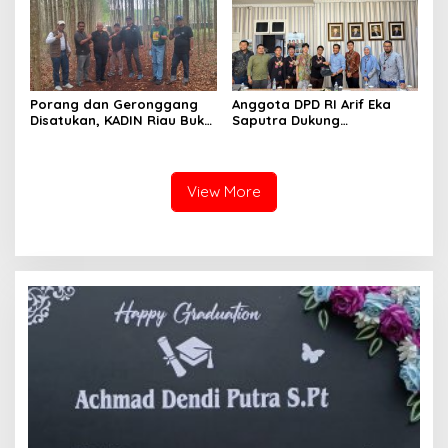
Porang dan Geronggang
Anggota DPD RI Arif Eka
Disatukan, KADIN Riau Buka
Saputra Dukung
Jalan Ekonomi Baru
Pelaksanaan TEDxMAN Two
Bengkalis
Pekanbaru Youth
View More