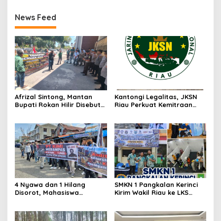
News Feed
Afrizal Sintong, Mantan
Kantongi Legalitas, JKSN
Bupati Rokan Hilir Disebut
Riau Perkuat Kemitraan
di Persidangan, Putusan
dengan Kesbangpol Demi
Diterima Kejati, GMPR
Ketahanan Bangsa
Desak Usut Dividen Rp331,7
Miliar
4 Nyawa dan 1 Hilang
SMKN 1 Pangkalan Kerinci
Disorot, Mahasiswa
Kirim Wakil Riau ke LKS
Siapkan Aksi Jilid II di
Nasional 2026
Pelindo