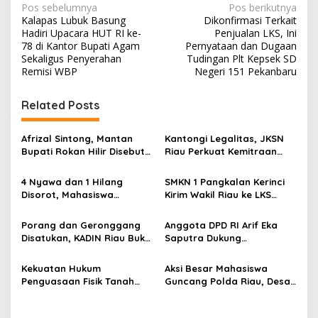
N
Pos sebelumnya
Pos berikutnya
Kalapas Lubuk Basung
Dikonfirmasi Terkait
a
Hadiri Upacara HUT RI ke-
Penjualan LKS, Ini
v
78 di Kantor Bupati Agam
Pernyataan dan Dugaan
Sekaligus Penyerahan
Tudingan Plt Kepsek SD
i
Remisi WBP
Negeri 151 Pekanbaru
g
Related Posts
a
s
Afrizal Sintong, Mantan
Kantongi Legalitas, JKSN
i
Bupati Rokan Hilir Disebut
Riau Perkuat Kemitraan
p
di Persidangan, Putusan
dengan Kesbangpol Demi
Diterima Kejati, GMPR
Ketahanan Bangsa
4 Nyawa dan 1 Hilang
SMKN 1 Pangkalan Kerinci
o
Desak Usut Dividen Rp331,7
Disorot, Mahasiswa
Kirim Wakil Riau ke LKS
Miliar
s
Siapkan Aksi Jilid II di
Nasional 2026
Pelindo
Porang dan Geronggang
Anggota DPD RI Arif Eka
Disatukan, KADIN Riau Buka
Saputra Dukung
Jalan Ekonomi Baru
Pelaksanaan TEDxMAN Two
Bengkalis
Pekanbaru Youth
Kekuatan Hukum
Aksi Besar Mahasiswa
Penguasaan Fisik Tanah
Guncang Polda Riau, Desak
Kembali Menjadi Sorotan
Usut Tuntas Dugaan
Tajam di Marpoyan Damai
Kelalaian PT KIMI