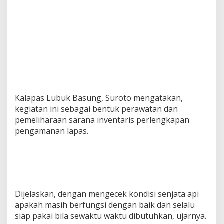
i
b
a
n
d
a
n
P
e
m
b
Kalapas Lubuk Basung, Suroto mengatakan,
e
kegiatan ini sebagai bentuk perawatan dan
r
pemeliharaan sarana inventaris perlengkapan
s
pengamanan lapas.
i
h
a
n
S
e
n
Dijelaskan, dengan mengecek kondisi senjata api
j
apakah masih berfungsi dengan baik dan selalu
a
t
siap pakai bila sewaktu waktu dibutuhkan, ujarnya.
a