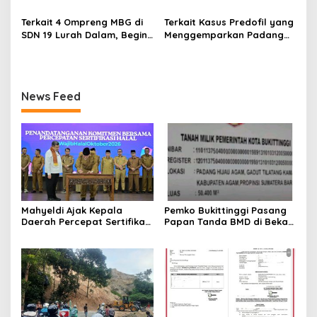
Rangka Hari Mangrove
Silat Tingkat Pelajar Se-
Sedunia
Sumatera Barat
Terkait 4 Ompreng MBG di
Terkait Kasus Predofil yang
SDN 19 Lurah Dalam, Begini
Menggemparkan Padang
Kronologisnya
Luar, Tujuh Saksi Hadiri
Panggilan Kejaksaan
Pengadilan Negeri Lubuk
Basung
News Feed
Mahyeldi Ajak Kepala
Pemko Bukittinggi Pasang
Daerah Percepat Sertifikasi
Papan Tanda BMD di Bekas
Halal, Bidik Sumbar Jadi
TPA Gadut
Pusat Ekosistem Halal
Nasional