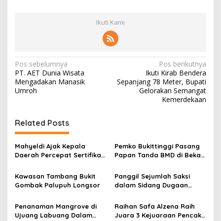
Ikuti Kami
N
Pos sebelumnya
Pos berikutnya
PT. AET Dunia Wisata
Ikuti Kirab Bendera
a
Mengadakan Manasik
Sepanjang 78 Meter, Bupati
v
Umroh
Gelorakan Semangat
Kemerdekaan
i
g
Related Posts
a
s
Mahyeldi Ajak Kepala
Pemko Bukittinggi Pasang
Daerah Percepat Sertifikasi
Papan Tanda BMD di Bekas
i
Halal, Bidik Sumbar Jadi
TPA Gadut
p
Pusat Ekosistem Halal
Kawasan Tambang Bukit
Panggil Sejumlah Saksi
Nasional
Gombak Palupuh Longsor
dalam Sidang Dugaan
o
Kasus LGBT dengan
s
Terdakwa Haji DS
Penanaman Mangrove di
Raihan Safa Alzena Raih
Ujuang Labuang Dalam
Juara 3 Kejuaraan Pencak