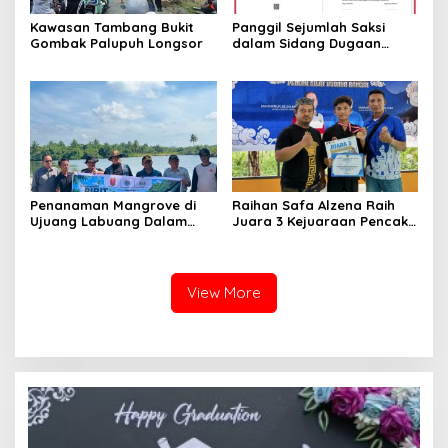
Kawasan Tambang Bukit
Panggil Sejumlah Saksi
Gombak Palupuh Longsor
dalam Sidang Dugaan
Kasus LGBT dengan
Terdakwa Haji DS
Penanaman Mangrove di
Raihan Safa Alzena Raih
Ujuang Labuang Dalam
Juara 3 Kejuaraan Pencak
Rangka Hari Mangrove
Silat Tingkat Pelajar Se-
Sedunia
Sumatera Barat
View More