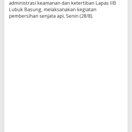
administrasi keamanan dan ketertiban Lapas IIB
u
n
Lubuk Basung, melaksanakan kegiatan
g
pembersihan senjata api, Senin (28/8).
B
e
r
s
a
m
a
J
a
j
a
r
a
n
L
a
k
s
a
n
a
k