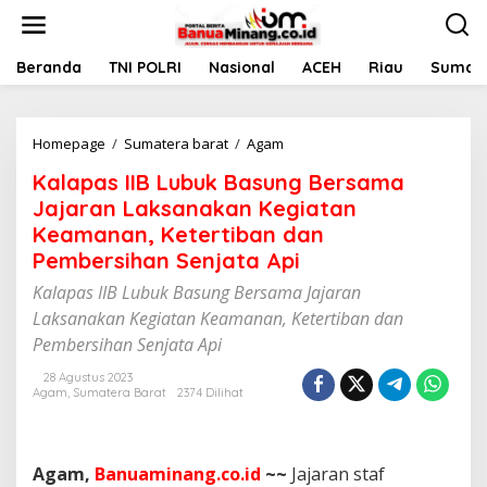
L
e
w
a
Beranda
TNI POLRI
Nasional
ACEH
Riau
Sumate
t
i
k
Homepage
/
Sumatera barat
/
Agam
K
e
a
k
Kalapas IIB Lubuk Basung Bersama
l
o
a
n
Jajaran Laksanakan Kegiatan
p
t
Keamanan, Ketertiban dan
a
e
Pembersihan Senjata Api
s
n
I
Kalapas IIB Lubuk Basung Bersama Jajaran
I
Laksanakan Kegiatan Keamanan, Ketertiban dan
B
L
Pembersihan Senjata Api
u
b
28 Agustus 2023
Agam
,
Sumatera Barat
2374 Dilihat
u
k
B
a
Agam,
Banuaminang.co.id
~~
Jajaran staf
s