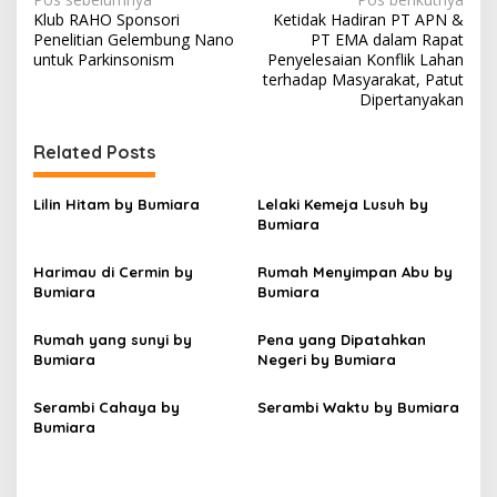
N
Klub RAHO Sponsori
Ketidak Hadiran PT APN &
a
Penelitian Gelembung Nano
PT EMA dalam Rapat
v
untuk Parkinsonism
Penyelesaian Konflik Lahan
terhadap Masyarakat, Patut
i
Dipertanyakan
g
Related Posts
a
s
Lilin Hitam by Bumiara
Lelaki Kemeja Lusuh by
i
Bumiara
p
Harimau di Cermin by
Rumah Menyimpan Abu by
o
Bumiara
Bumiara
s
Rumah yang sunyi by
Pena yang Dipatahkan
Bumiara
Negeri by Bumiara
Serambi Cahaya by
Serambi Waktu by Bumiara
Bumiara