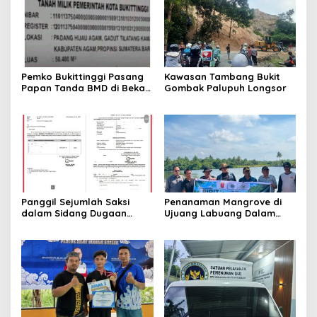
Pemko Bukittinggi Pasang
Kawasan Tambang Bukit
Papan Tanda BMD di Bekas
Gombak Palupuh Longsor
TPA Gadut
Panggil Sejumlah Saksi
Penanaman Mangrove di
dalam Sidang Dugaan
Ujuang Labuang Dalam
Kasus LGBT dengan
Rangka Hari Mangrove
Terdakwa Haji DS
Sedunia