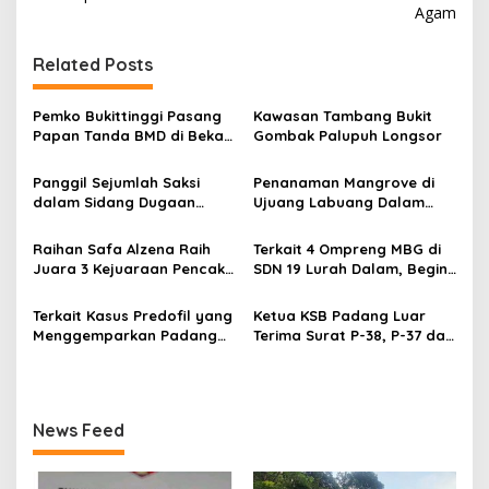
v
Agam
i
g
Related Posts
a
s
Pemko Bukittinggi Pasang
Kawasan Tambang Bukit
Papan Tanda BMD di Bekas
Gombak Palupuh Longsor
i
TPA Gadut
p
Panggil Sejumlah Saksi
Penanaman Mangrove di
dalam Sidang Dugaan
Ujuang Labuang Dalam
o
Kasus LGBT dengan
Rangka Hari Mangrove
s
Terdakwa Haji DS
Sedunia
Raihan Safa Alzena Raih
Terkait 4 Ompreng MBG di
Juara 3 Kejuaraan Pencak
SDN 19 Lurah Dalam, Begini
Silat Tingkat Pelajar Se-
Kronologisnya
Sumatera Barat
Terkait Kasus Predofil yang
Ketua KSB Padang Luar
Menggemparkan Padang
Terima Surat P-38, P-37 dari
Luar, Tujuh Saksi Hadiri
Kejaksaan Negeri Agam
Panggilan Kejaksaan
Pengadilan Negeri Lubuk
Basung
News Feed