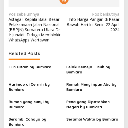
N
Pos sebelumnya
Pos berikutnya
Astaga ! Kepala Balai Besar
Info Harga Pangan di Pasar
a
Pelaksanaan Jalan Nasional
Bawah Hari Ini Senin 22 April
v
(BBPJN) Sumatera Utara Dr
2024
Ir Junaidi Diduga Memblokir
i
WhatsApps Wartawan
g
Related Posts
a
s
Lilin Hitam by Bumiara
Lelaki Kemeja Lusuh by
i
Bumiara
p
Harimau di Cermin by
Rumah Menyimpan Abu by
o
Bumiara
Bumiara
s
Rumah yang sunyi by
Pena yang Dipatahkan
Bumiara
Negeri by Bumiara
Serambi Cahaya by
Serambi Waktu by Bumiara
Bumiara