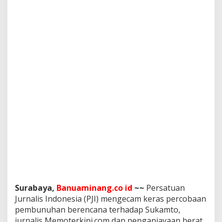
e
r
c
o
b
a
a
n
P
e
m
b
u
n
u
h
a
n
J
u
r
Surabaya,
Banuaminang.co id
~~
Persatuan
n
Jurnalis Indonesia (PJI) mengecam keras percobaan
a
pembunuhan berencana terhadap Sukamto,
l
i
jurnalis Memoterkini.com dan penganiayaan berat