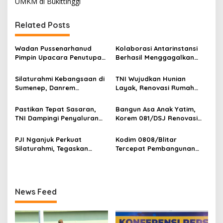
i
UMKM di Bukittinggi
g
Related Posts
a
s
Wadan Pussenarhanud
Kolaborasi Antarinstansi
i
Pimpin Upacara Penutupan
Berhasil Menggagalkan
p
Diklat Bela Negara SPPI
Upaya Ekspor Ilegal Sekitar
KDKMP Tahun 2026 di
3,4 Ton Merkuri Cair
Silaturahmi Kebangsaan di
TNI Wujudkan Hunian
o
Pusdikarhanud
Sumenep, Danrem
Layak, Renovasi Rumah
s
084/Bhaskara Jaya Ajak
Warga Terus Dikebut
Semua Elemen Bersatu
Pastikan Tepat Sasaran,
Bangun Asa Anak Yatim,
Bangun Madura
TNI Dampingi Penyaluran
Korem 081/DSJ Renovasi
Pupuk bagi Petani
Panti Asuhan Kanzul Huda
PJI Nganjuk Perkuat
Kodim 0808/Blitar
Silaturahmi, Tegaskan
Tercepat Pembangunan
Peran Pers
Koperasi Merah Putih di
Seluruh Indonesia
News Feed