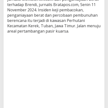
s
terhadap Brendi, jurnalis Bratapos.com, Senin 11
D
November 2024. Insiden keji pembacokan,
i
penganiayaan berat dan percobaan pembunuhan
T
berencana itu terjadi di kawasan Perhutani
u
b
Kecamatan Kerek, Tuban, Jawa Timur. Jalan menuju
a
areal pertambangan pasir kuarsa.
n