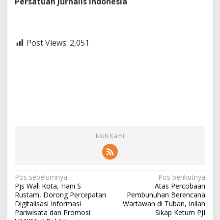
Persatuan Jurnalis Indonesia
Post Views:
2,051
Ikuti Kami
N
Pos sebelumnya
Pos berikutnya
Pjs Wali Kota, Hani S
Atas Percobaan
a
Rustam, Dorong Percepatan
Pembunuhan Berencana
v
Digitalisasi Informasi
Wartawan di Tuban, Inilah
Pariwisata dan Promosi
Sikap Ketum PJI