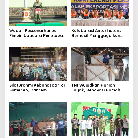
Wadan Pussenarhanud
Kolaborasi Antarinstansi
Pimpin Upacara Penutupan
Berhasil Menggagalkan
Diklat Bela Negara SPPI
Upaya Ekspor Ilegal Sekitar
KDKMP Tahun 2026 di
3,4 Ton Merkuri Cair
Pusdikarhanud
Silaturahmi Kebangsaan di
TNI Wujudkan Hunian
Sumenep, Danrem
Layak, Renovasi Rumah
084/Bhaskara Jaya Ajak
Warga Terus Dikebut
Semua Elemen Bersatu
Bangun Madura