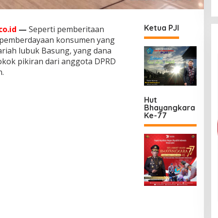
Ketua PJI
o.id
—
Seperti pemberitaan
n pemberdayaan konsumen yang
yariah lubuk Basung, yang dana
okok pikiran dari anggota DPRD
n.
Hut
Bhayangkara
Ke-77