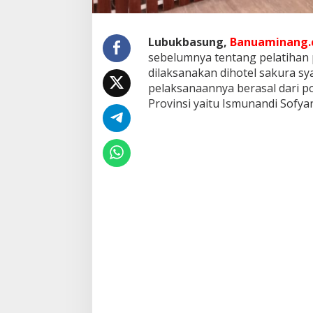
e
m
b
Lubukbasung,
Banuaminang.c
e
sebelumnya tentang pelatiha
d
a
dilaksanakan dihotel sakura s
h
pelaksanaannya berasal dari p
U
Provinsi yaitu Ismunandi Sofya
n
d
a
n
g
-
U
n
d
a
n
g