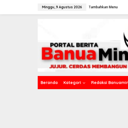
L
Tambahkan Menu
e
Minggu, 9 Agustus 2026
w
a
t
i
k
e
k
o
n
t
e
n
Beranda
Kategori
Redaksi Banuamin