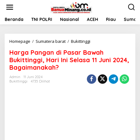
L
e
w
a
Beranda
TNI POLRI
Nasional
ACEH
Riau
Sumate
t
i
k
Homepage
/
Sumatera barat
/
Bukittinggi
H
e
a
k
Harga Pangan di Pasar Bawah
r
o
g
n
Bukittinggi, Hari Ini Selasa 11 Juni 2024,
a
t
Bagaimanakah?
P
e
a
n
Admin
11 Juni 2024
n
Bukittinggi
4735 Dilihat
g
a
n
d
i
P
a
s
a
r