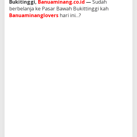
Bukitinggi,
Banuaminang.co.id
—
Sudah
e
berbelanja ke Pasar Bawah Bukittinggi kah
l
a
Banuaminanglovers
hari ini…?
s
a
1
1
J
u
n
i
2
0
2
4
,
B
a
g
a
i
m
a
n
a