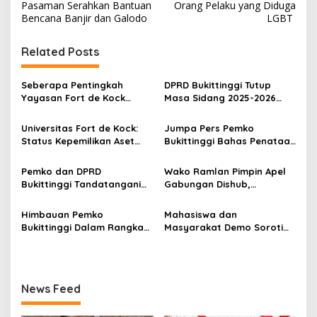
v
Pasaman Serahkan Bantuan
Orang Pelaku yang Diduga
Bencana Banjir dan Galodo
LGBT
i
g
Related Posts
a
s
Seberapa Pentingkah
DPRD Bukittinggi Tutup
Yayasan Fort de Kock
Masa Sidang 2025-2026
i
Mendongkrak
Dan Buka Masa Sidang
p
Perekonomian Masyarakat
2026-2027, Wako Ramlan
Universitas Fort de Kock:
Jumpa Pers Pemko
Jam Gadang?
Beri Apresiasi
Status Kepemilikan Aset
Bukittinggi Bahas Penataan
o
Tanah yang Sah Adalah
Kota hingga Polemik Lahan
s
Milik Yayasan Berdasarkan
Kampus UFDK
Pemko dan DPRD
Wako Ramlan Pimpin Apel
Putusan Mahkamah Agung
Bukittinggi Tandatangani
Gabungan Dishub,
Nomor 2108/K/Pdt/2022
Nota Kesepakatan
Tekankan Pelayanan dan
Perubahan KUA-PPAS APBD
Persiapan Angkutan Gratis
Himbauan Pemko
Mahasiswa dan
2026
Pelajar
Bukittinggi Dalam Rangka
Masyarakat Demo Soroti
Menyemarakkan Hari Ulang
Dugaan Kekerasan Satpol
Tahun ke-81 Kemerdekaan
PP, GMNI Bukittinggi
Republik Indonesia
Kecewa Wali Kota dan
DPRD Tak Hadir Temui
News Feed
Massa Aksi