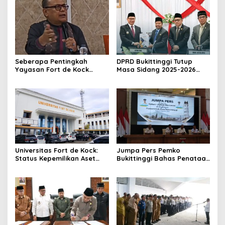
Seberapa Pentingkah
DPRD Bukittinggi Tutup
Yayasan Fort de Kock
Masa Sidang 2025-2026
Mendongkrak
Dan Buka Masa Sidang
Perekonomian Masyarakat
2026-2027, Wako Ramlan
Jam Gadang?
Beri Apresiasi
Universitas Fort de Kock:
Jumpa Pers Pemko
Status Kepemilikan Aset
Bukittinggi Bahas Penataan
Tanah yang Sah Adalah
Kota hingga Polemik Lahan
Milik Yayasan Berdasarkan
Kampus UFDK
Putusan Mahkamah Agung
Nomor 2108/K/Pdt/2022