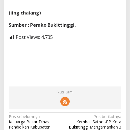
(iing chaiang)
Sumber : Pemko Bukittinggi.
Post Views:
4,735
Ikuti Kami
N
Pos sebelumnya
Pos berikutnya
Keluarga Besar Dinas
Kembali Satpol-PP Kota
a
Pendidikan Kabupaten
Bukittinggi Mengamankan 3