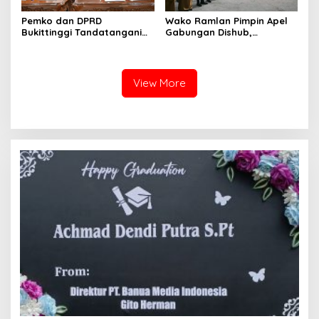
Pemko dan DPRD
Wako Ramlan Pimpin Apel
Bukittinggi Tandatangani
Gabungan Dishub,
Nota Kesepakatan
Tekankan Pelayanan dan
Perubahan KUA-PPAS APBD
Persiapan Angkutan Gratis
2026
Pelajar
View More