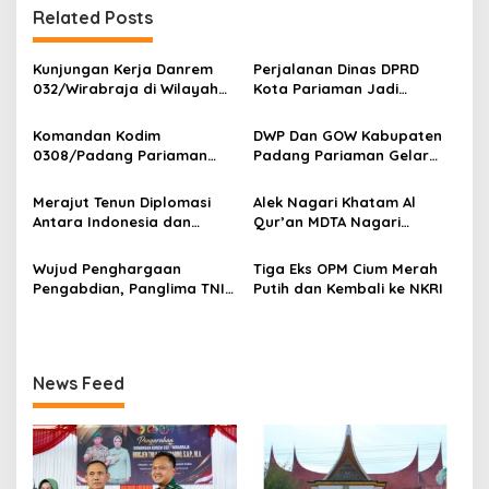
Related Posts
a
s
Kunjungan Kerja Danrem
Perjalanan Dinas DPRD
i
032/Wirabraja di Wilayah
Kota Pariaman Jadi
p
Kodim 0308/Padang
Sorotan Publik. Ditengah
Pariaman
Efisiensi Anggaran.
Komandan Kodim
DWP Dan GOW Kabupaten
o
0308/Padang Pariaman
Padang Pariaman Gelar
s
Pimpin Upacara Pelepasan
Kegiatan Bersama Di
Purna Bakti Kapten Inf
Kampung Nelayan Merah
Merajut Tenun Diplomasi
Alek Nagari Khatam Al
Yonnedi
Putih Ketaping
Antara Indonesia dan
Qur’an MDTA Nagari
Belanda
Padang Lua
Wujud Penghargaan
Tiga Eks OPM Cium Merah
Pengabdian, Panglima TNI
Putih dan Kembali ke NKRI
Berangkatkan Umroh
Ratusan Prajurit dan ASN
TNI
News Feed