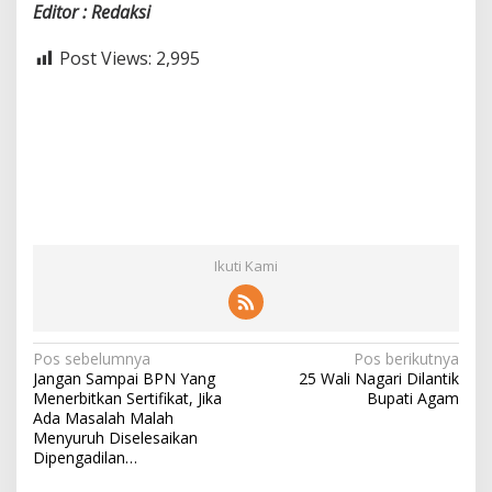
Editor : Redaksi
Post Views:
2,995
Ikuti Kami
N
Pos sebelumnya
Pos berikutnya
Jangan Sampai BPN Yang
25 Wali Nagari Dilantik
a
Menerbitkan Sertifikat, Jika
Bupati Agam
v
Ada Masalah Malah
Menyuruh Diselesaikan
i
Dipengadilan…
g