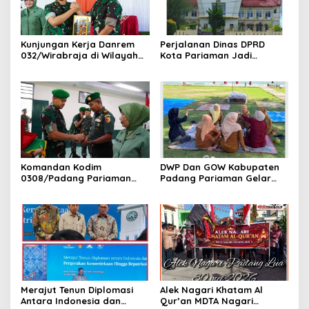
Kunjungan Kerja Danrem
Perjalanan Dinas DPRD
032/Wirabraja di Wilayah
Kota Pariaman Jadi
Kodim 0308/Padang
Sorotan Publik. Ditengah
Pariaman
Efisiensi Anggaran.
Komandan Kodim
DWP Dan GOW Kabupaten
0308/Padang Pariaman
Padang Pariaman Gelar
Pimpin Upacara Pelepasan
Kegiatan Bersama Di
Purna Bakti Kapten Inf
Kampung Nelayan Merah
Yonnedi
Putih Ketaping
Merajut Tenun Diplomasi
Alek Nagari Khatam Al
Antara Indonesia dan
Qur’an MDTA Nagari