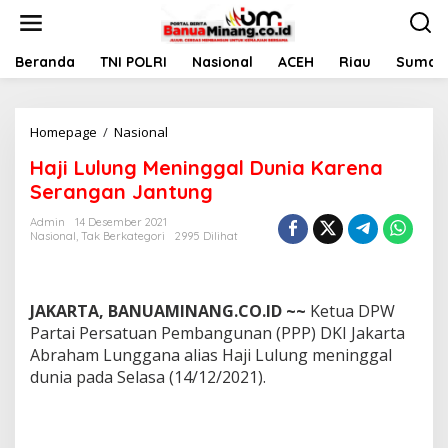
L
e
w
a
Beranda
TNI POLRI
Nasional
ACEH
Riau
Sumate
t
i
k
Homepage
/
Nasional
H
e
a
k
Haji Lulung Meninggal Dunia Karena
j
o
i
n
Serangan Jantung
L
t
u
e
Admin
14 Desember 2021
Nasional
,
Tak Berkategori
2995 Dilihat
l
n
u
n
g
JAKARTA, BANUAMINANG.CO.ID ~~
Ketua DPW
M
e
Partai Persatuan Pembangunan (PPP) DKI Jakarta
n
Abraham Lunggana alias Haji Lulung meninggal
i
dunia pada Selasa (14/12/2021).
n
g
g
a