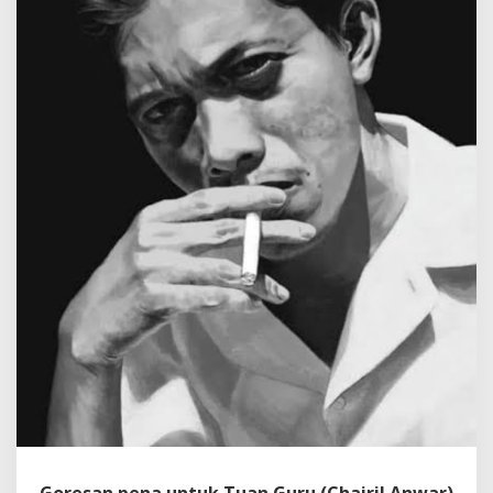
a
n
G
u
r
u
(
C
h
a
i
r
i
l
A
n
w
a
r
)