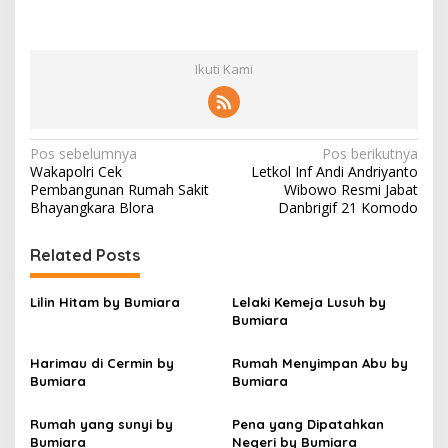
Ikuti Kami
N
Pos sebelumnya
Pos berikutnya
Wakapolri Cek
Letkol Inf Andi Andriyanto
a
Pembangunan Rumah Sakit
Wibowo Resmi Jabat
v
Bhayangkara Blora
Danbrigif 21 Komodo
i
Related Posts
g
a
Lilin Hitam by Bumiara
Lelaki Kemeja Lusuh by
s
Bumiara
i
Harimau di Cermin by
Rumah Menyimpan Abu by
p
Bumiara
Bumiara
o
Rumah yang sunyi by
Pena yang Dipatahkan
s
Bumiara
Negeri by Bumiara