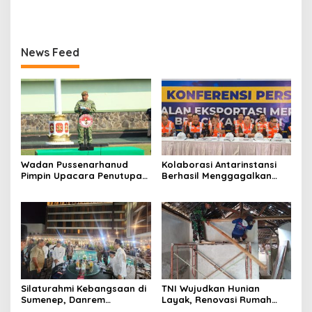
Peran Pers
Koperasi Merah Putih di
Seluruh Indonesia
News Feed
Wadan Pussenarhanud
Kolaborasi Antarinstansi
Pimpin Upacara Penutupan
Berhasil Menggagalkan
Diklat Bela Negara SPPI
Upaya Ekspor Ilegal Sekitar
KDKMP Tahun 2026 di
3,4 Ton Merkuri Cair
Pusdikarhanud
Silaturahmi Kebangsaan di
TNI Wujudkan Hunian
Sumenep, Danrem
Layak, Renovasi Rumah
084/Bhaskara Jaya Ajak
Warga Terus Dikebut