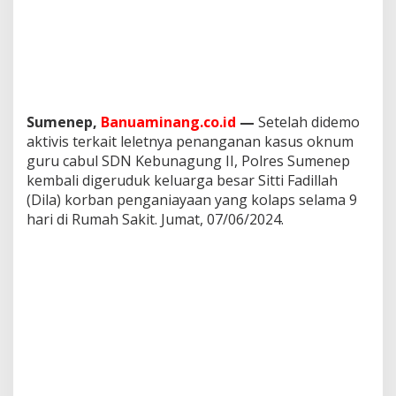
P
e
n
g
a
n
i
Sumenep,
Banuaminang.co.id
—
Setelah didemo
a
y
aktivis terkait leletnya penanganan kasus oknum
a
guru cabul SDN Kebunagung II, Polres Sumenep
a
kembali digeruduk keluarga besar Sitti Fadillah
n
(Dila) korban penganiayaan yang kolaps selama 9
R
i
hari di Rumah Sakit. Jumat, 07/06/2024.
n
d
u
k
a
n
K
e
p
e
m