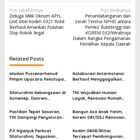
N
Pos sebelumnya
Pos berikutnya
Diduga Milik Oknum APH,
Penandatanganan dan
a
Unit Intel Kodim 0321 Rohil
Serah Terima NPHD antara
v
Berhasil Amankan Puluhan
Pemko Bukittinggi dan
Slop Rokok Ilegal
KOREM 032/Wirabraja
i
Dalam Rangka Pengamanan
Pemilihan Kepala Daerah
g
a
Related Posts
s
i
Wadan Pussenarhanud
Kolaborasi Antarinstansi
p
Pimpin Upacara Penutupan
Berhasil Menggagalkan
Diklat Bela Negara SPPI
Upaya Ekspor Ilegal Sekitar
o
KDKMP Tahun 2026 di
3,4 Ton Merkuri Cair
Silaturahmi Kebangsaan di
TNI Wujudkan Hunian
Pusdikarhanud
s
Sumenep, Danrem
Layak, Renovasi Rumah
084/Bhaskara Jaya Ajak
Warga Terus Dikebut
Semua Elemen Bersatu
Pastikan Tepat Sasaran,
Bangun Asa Anak Yatim,
Bangun Madura
TNI Dampingi Penyaluran
Korem 081/DSJ Renovasi
Pupuk bagi Petani
Panti Asuhan Kanzul Huda
PJI Nganjuk Perkuat
Kodim 0808/Blitar
Silaturahmi, Tegaskan
Tercepat Pembangunan