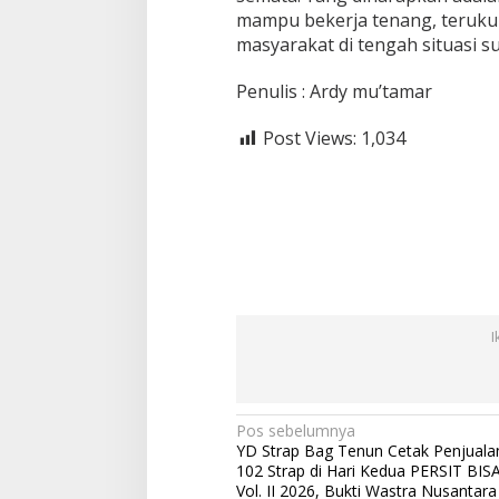
mampu bekerja tenang, teruku
masyarakat di tengah situasi sul
Penulis : Ardy mu’tamar
Post Views:
1,034
I
N
Pos sebelumnya
YD Strap Bag Tenun Cetak Penjuala
a
102 Strap di Hari Kedua PERSIT BIS
v
Vol. II 2026, Bukti Wastra Nusantara