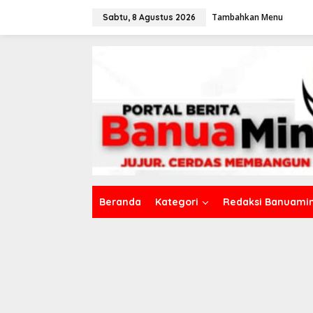
L
Tambahkan Menu
e
Sabtu, 8 Agustus 2026
w
a
t
i
k
e
k
o
n
t
e
n
Beranda
Kategori
Redaksi Banuamin